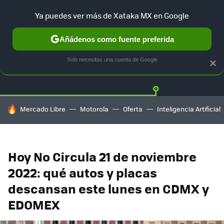
Ya puedes ver más de Xataka MX en Google
Añádenos como fuente preferida
Twitter
Fa
TESLA
UBER
AUTO ELECTRICO
Solo necesitas una cuenta de Google
×
HOY SE HABLA DE
Mercado Libre
Motorola
Oferta
Inteligencia Artificial
Hoy No Circula 21 de noviembre
2022: qué autos y placas
descansan este lunes en CDMX y
EDOMEX