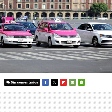
Sin comentarios
FACEBOOK
TWITTER
FLIPBOARD
E-
WHATSAPP
MAIL