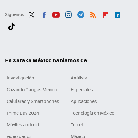
Síguenos
Twit
Fac
You
Inst
Tele
RSS
Flip
Link
ter
ebo
tub
agr
gra
boa
edI
Tikt
ok
e
am
m
rd
n
ok
En Xataka México hablamos de...
Investigación
Análisis
Cazando Gangas Mexico
Especiales
Celulares y Smartphones
Aplicaciones
Prime Day 2024
Tecnología en México
Móviles android
Telcel
videojuegos
México