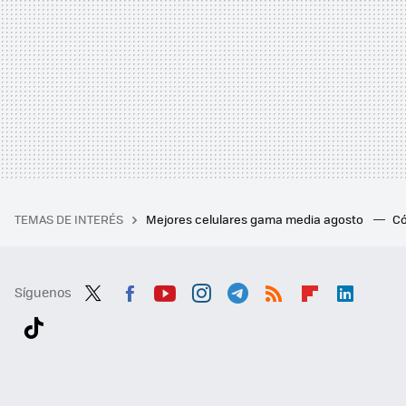
TEMAS DE INTERÉS
Mejores celulares gama media agosto
Có
Síguenos
Twit
Fac
You
Inst
Tele
RSS
Flip
Link
ter
ebo
tub
agr
gra
boa
edI
Tikt
ok
e
am
m
rd
n
ok