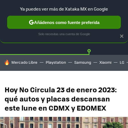
Ya puedes ver más de Xataka MX en Google
Añádenos como fuente preferida
Twitter
Fa
TESLA
UBER
AUTO ELECTRICO
Solo necesitas una cuenta de Google
×
HOY SE HABLA DE
Mercado Libre
Playstation
Samsung
Xiaomi
LG
Hoy No Circula 23 de enero 2023:
qué autos y placas descansan
este lune en CDMX y EDOMEX