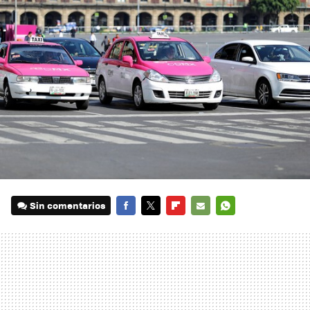
Sin comentarios
FACEBOOK
TWITTER
FLIPBOARD
E-
WHATSAPP
MAIL