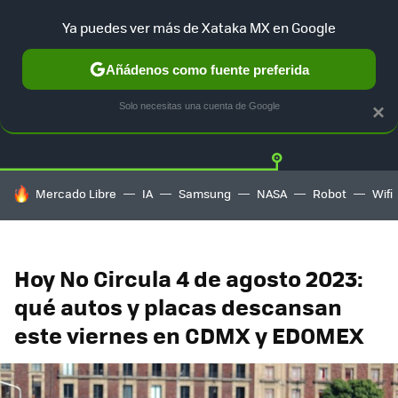
Ya puedes ver más de Xataka MX en Google
Añádenos como fuente preferida
Twitter
Fa
TESLA
UBER
AUTO ELECTRICO
Solo necesitas una cuenta de Google
×
HOY SE HABLA DE
Mercado Libre
IA
Samsung
NASA
Robot
Wifi
Hoy No Circula 4 de agosto 2023:
qué autos y placas descansan
este viernes en CDMX y EDOMEX