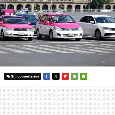
Sin comentarios
FACEBOOK
TWITTER
FLIPBOARD
E-
WHATSAPP
MAIL