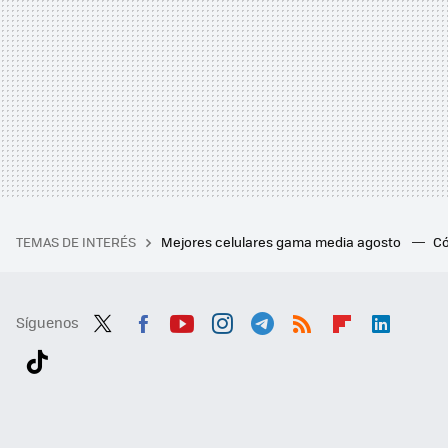
TEMAS DE INTERÉS
Mejores celulares gama media agosto
Có
Síguenos
Twit
Fac
You
Inst
Tele
RSS
Flip
Link
ter
ebo
tub
agr
gra
boa
edI
Tikt
ok
e
am
m
rd
n
ok