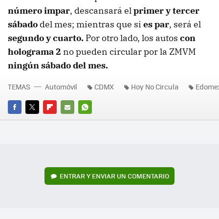
número impar
, descansará el
primer y tercer
sábado
del mes; mientras que si
es par
, será el
segundo y cuarto.
Por otro lado, los autos
con
holograma 2
no pueden circular por la ZMVM
ningún sábado del mes.
TEMAS
Automóvil
CDMX
Hoy No Circula
Edome
FACEBOOK
TWITTER
FLIPBOARD
E-
WHATSAPP
MAIL
ENTRAR Y ENVIAR UN COMENTARIO