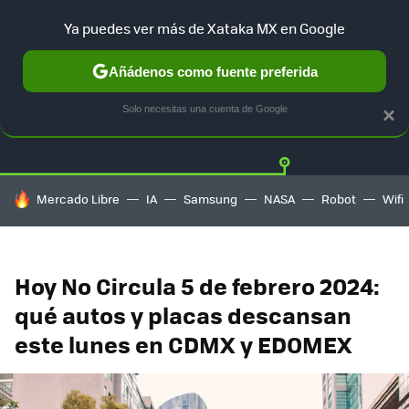
Ya puedes ver más de Xataka MX en Google
Añádenos como fuente preferida
Twitter
Fa
TESLA
UBER
AUTO ELECTRICO
Solo necesitas una cuenta de Google
×
HOY SE HABLA DE
Mercado Libre
IA
Samsung
NASA
Robot
Wifi
Hoy No Circula 5 de febrero 2024:
qué autos y placas descansan
este lunes en CDMX y EDOMEX