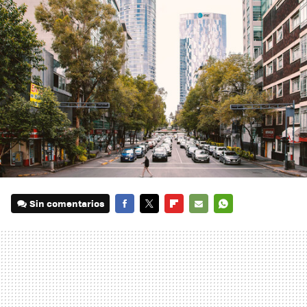
Sin comentarios
FACEBOOK
TWITTER
FLIPBOARD
E-
WHATSAPP
MAIL