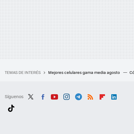
TEMAS DE INTERÉS
Mejores celulares gama media agosto
Có
Síguenos
Twit
Fac
You
Inst
Tele
RSS
Flip
Link
ter
ebo
tub
agr
gra
boa
edI
Tikt
ok
e
am
m
rd
n
ok