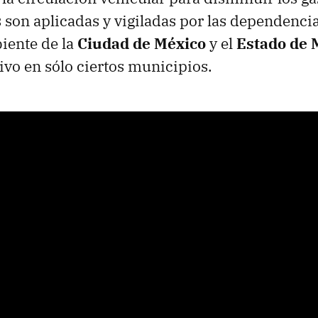
son aplicadas y vigiladas por las dependenci
iente de la
Ciudad de México
y el
Estado de 
tivo en sólo ciertos municipios.