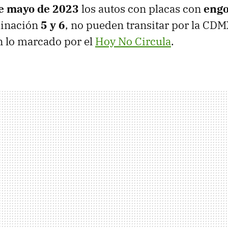
de mayo de 2023
los autos con placas con
eng
minación
5 y 6
, no pueden transitar por la C
n lo marcado por el
Hoy No Circula
.