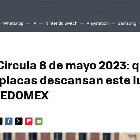
WhatsApp
IA
Nintendo Switch
Playstation
Samsung
Circula 8 de mayo 2023: 
 placas descansan este l
 EDOMEX
FACEBOOK
TWITTER
FLIPBOARD
E-
MAIL