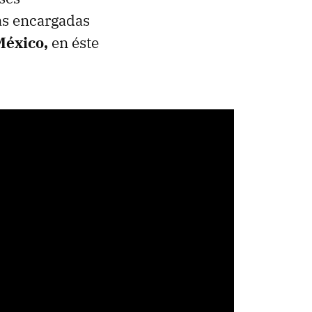
as encargadas
México,
en éste