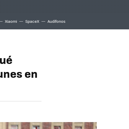
Xiaomi
SpaceX
Audífonos
qué
unes en