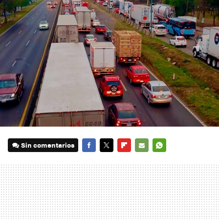
Sin comentarios
FACEBOOK
TWITTER
FLIPBOARD
E-
WHATSAPP
MAIL