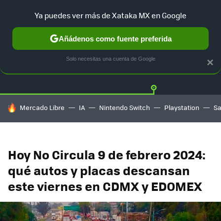
Ya puedes ver más de Xataka MX en Google
Añádenos como fuente preferida
Twitter
Fa
TESLA
UBER
AUTO ELECTRICO
Solo necesitas una cuenta de Google
×
HOY SE HABLA DE
Mercado Libre
IA
Nintendo Switch
Playstation
S
Hoy No Circula 9 de febrero 2024:
qué autos y placas descansan
este viernes en CDMX y EDOMEX