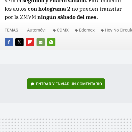
será el
segundo y cuarto sábado.
Para concluir,
los autos
con holograma 2
no pueden transitar
por la ZMVM
ningún sábado del mes.
TEMAS
Automóvil
CDMX
Edomex
Hoy No Circul
FACEBOOK
TWITTER
FLIPBOARD
E-
WHATSAPP
MAIL
ENTRAR Y ENVIAR UN COMENTARIO