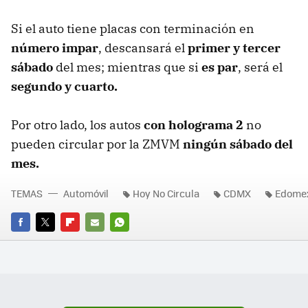
Si el auto tiene placas con terminación en
número impar
, descansará el
primer y tercer
sábado
del mes; mientras que si
es par
, será el
segundo y cuarto.
Por otro lado, los autos
con holograma 2
no
pueden circular por la ZMVM
ningún sábado del
mes.
TEMAS
Automóvil
Hoy No Circula
CDMX
Edome
FACEBOOK
TWITTER
FLIPBOARD
E-
WHATSAPP
MAIL