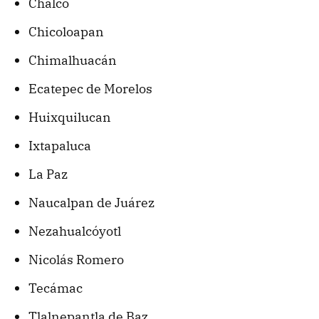
Chalco
Chicoloapan
Chimalhuacán
Ecatepec de Morelos
Huixquilucan
Ixtapaluca
La Paz
Naucalpan de Juárez
Nezahualcóyotl
Nicolás Romero
Tecámac
Tlalnepantla de Baz