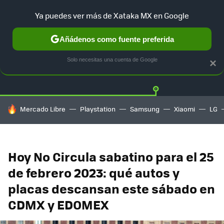
Ya puedes ver más de Xataka MX en Google
Añádenos como fuente preferida
Twitter
Fa
TESLA
UBER
AUTO ELECTRICO
Solo necesitas una cuenta de Google
×
HOY SE HABLA DE
Mercado Libre
Playstation
Samsung
Xiaomi
LG
Hoy No Circula sabatino para el 25
de febrero 2023: qué autos y
placas descansan este sábado en
CDMX y EDOMEX