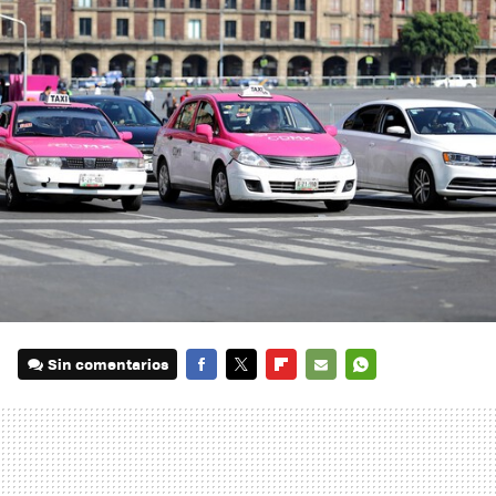
Sin comentarios
FACEBOOK
TWITTER
FLIPBOARD
E-
WHATSAPP
MAIL