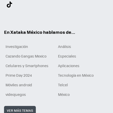
Twit
Fac
You
Inst
Tele
RSS
Flip
Link
ter
ebo
tub
agr
gra
boa
edI
Tikt
ok
e
am
m
rd
n
ok
En Xataka México hablamos de...
Investigación
Análisis
Cazando Gangas Mexico
Especiales
Celulares y Smartphones
Aplicaciones
Prime Day 2024
Tecnología en México
Móviles android
Telcel
videojuegos
México
VER MÁS TEMAS