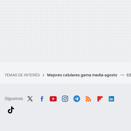
TEMAS DE INTERÉS
Mejores celulares gama media agosto
Có
Síguenos
Twit
Fac
You
Inst
Tele
RSS
Flip
Link
ter
ebo
tub
agr
gra
boa
edI
Tikt
ok
e
am
m
rd
n
ok