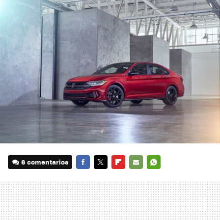
6 comentarios
FACEBOOK
TWITTER
FLIPBOARD
E-
WHATSAPP
MAIL