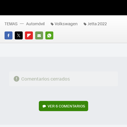
TEMAS
Automóvil
Volkswagen
Jetta 2022
FACEBOOK
TWITTER
FLIPBOARD
E-
WHATSAPP
MAIL
Comentarios cerrados
VER
6 COMENTARIOS