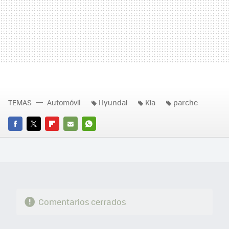
TEMAS
Automóvil
Hyundai
Kia
parche
FACEBOOK
TWITTER
FLIPBOARD
E-
WHATSAPP
MAIL
Comentarios cerrados