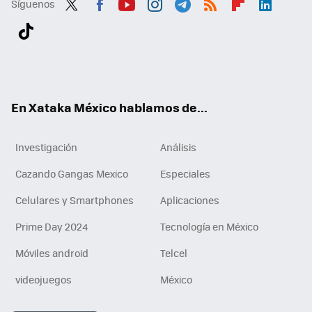
Síguenos
Twit
Fac
You
Inst
Tele
RSS
Flip
Link
ter
ebo
tub
agr
gra
boa
edI
Tikt
ok
e
am
m
rd
n
ok
En Xataka México hablamos de...
Investigación
Análisis
Cazando Gangas Mexico
Especiales
Celulares y Smartphones
Aplicaciones
Prime Day 2024
Tecnología en México
Móviles android
Telcel
videojuegos
México