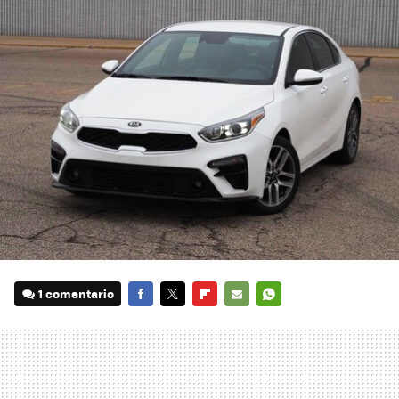
1 comentario
FACEBOOK
TWITTER
FLIPBOARD
E-
WHATSAPP
MAIL