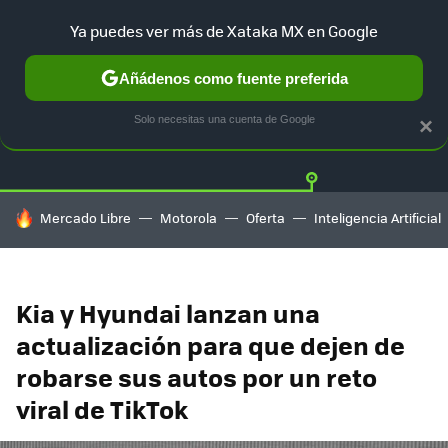
Ya puedes ver más de Xataka MX en Google
Añádenos como fuente preferida
Twitter
Fa
TESLA
UBER
AUTO ELECTRICO
Solo necesitas una cuenta de Google
×
HOY SE HABLA DE
Mercado Libre
Motorola
Oferta
Inteligencia Artificial
Kia y Hyundai lanzan una
actualización para que dejen de
robarse sus autos por un reto
viral de TikTok