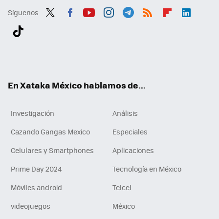
Síguenos
Twit
Fac
You
Inst
Tele
RSS
Flip
Link
ter
ebo
tub
agr
gra
boa
edI
Tikt
ok
e
am
m
rd
n
ok
En Xataka México hablamos de...
Investigación
Análisis
Cazando Gangas Mexico
Especiales
Celulares y Smartphones
Aplicaciones
Prime Day 2024
Tecnología en México
Móviles android
Telcel
videojuegos
México