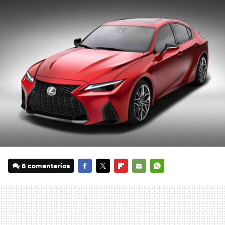
6 comentarios
FACEBOOK
TWITTER
FLIPBOARD
E-
WHATSAPP
MAIL