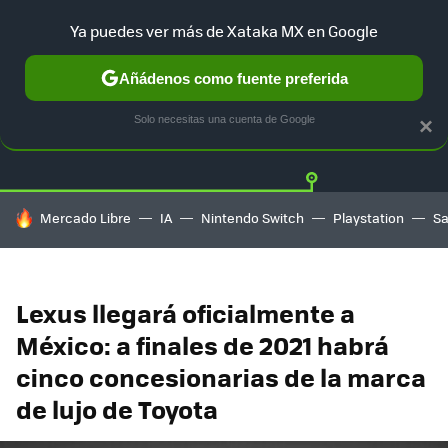
Ya puedes ver más de Xataka MX en Google
Añádenos como fuente preferida
Twitter
Fa
TESLA
UBER
AUTO ELECTRICO
Solo necesitas una cuenta de Google
×
HOY SE HABLA DE
Mercado Libre
IA
Nintendo Switch
Playstation
S
Lexus llegará oficialmente a
México: a finales de 2021 habrá
cinco concesionarias de la marca
de lujo de Toyota