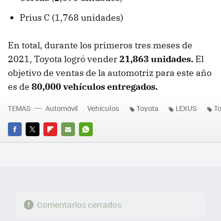
Prius C (1,768 unidades)
En total, durante los primeros tres meses de
2021, Toyota logró vender
21,863 unidades.
El
objetivo de ventas de la automotriz para este año
es de
80,000 vehículos entregados.
TEMAS
Automóvil
Vehiculos
Toyota
LEXUS
To
FACEBOOK
TWITTER
FLIPBOARD
E-
WHATSAPP
MAIL
Comentarios cerrados