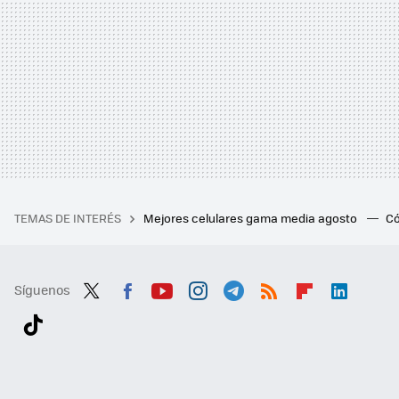
TEMAS DE INTERÉS
Mejores celulares gama media agosto
Có
Síguenos
Twit
Fac
You
Inst
Tele
RSS
Flip
Link
ter
ebo
tub
agr
gra
boa
edI
Tikt
ok
e
am
m
rd
n
ok