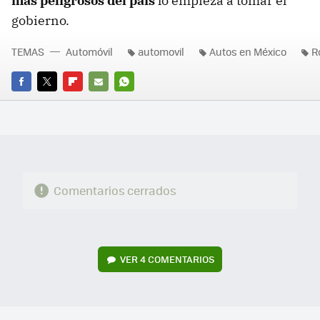
más peligrosos del país
lo empieza a tomar el
gobierno.
TEMAS
Automóvil
automovil
Autos en México
R
FACEBOOK
TWITTER
FLIPBOARD
E-
WHATSAPP
MAIL
Comentarios cerrados
VER
4 COMENTARIOS