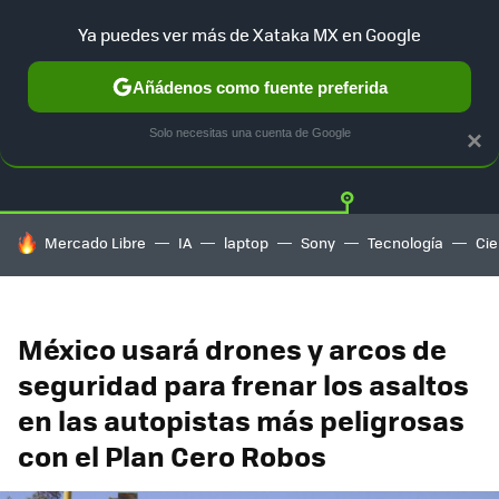
Ya puedes ver más de Xataka MX en Google
Añádenos como fuente preferida
Twitter
Fa
TESLA
UBER
AUTO ELECTRICO
Solo necesitas una cuenta de Google
×
HOY SE HABLA DE
Mercado Libre
IA
laptop
Sony
Tecnología
Cie
México usará drones y arcos de
seguridad para frenar los asaltos
en las autopistas más peligrosas
con el Plan Cero Robos