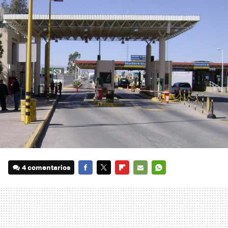
4 comentarios
FACEBOOK
TWITTER
FLIPBOARD
E-
WHATSAPP
MAIL