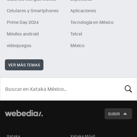
Celulares y Smartphones
Aplicaciones
Prime Day 2024
Tecnología en México
Móviles android
Telcel
videojuegos
México
VER MÁS TEMAS
BUSCA
SUBIR
Xataka
Xataka Móvil