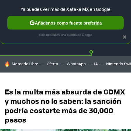
Ya puedes ver más de Xataka MX en Google
Añádenos como fuente preferida
Twitter
Fa
TESLA
UBER
AUTO ELECTRICO
Solo necesitas una cuenta de Google
×
HOY SE HABLA DE
Mercado Libre
Oferta
WhatsApp
IA
Nintendo Swi
Es la multa más absurda de CDMX
y muchos no lo saben: la sanción
podría costarte más de 30,000
pesos