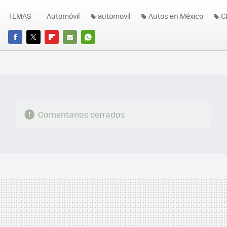
TEMAS
Automóvil
automovil
Autos en México
C
FACEBOOK
TWITTER
FLIPBOARD
E-
WHATSAPP
MAIL
Comentarios cerrados