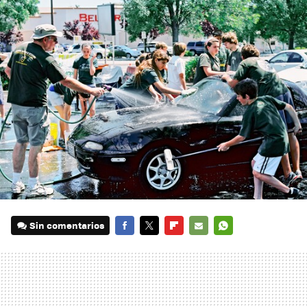
Sin comentarios
FACEBOOK
TWITTER
FLIPBOARD
E-
WHATSAPP
MAIL