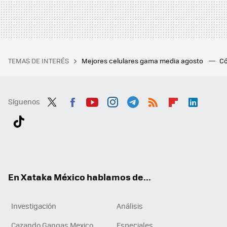
TEMAS DE INTERÉS
Mejores celulares gama media agosto
Có
Síguenos
Twit
Fac
You
Inst
Tele
RSS
Flip
Link
ter
ebo
tub
agr
gra
boa
edI
Tikt
ok
e
am
m
rd
n
ok
En Xataka México hablamos de...
Investigación
Análisis
Cazando Gangas Mexico
Especiales