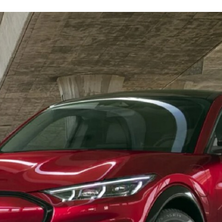
FACEBOOK
TWITTER
FLIPBOARD
E-
MAIL