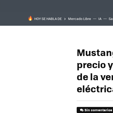
HOY SE HABLA DE
Mercado Libre
IA
Sa
Mustang
precio 
de la v
eléctric
Sin comentarios