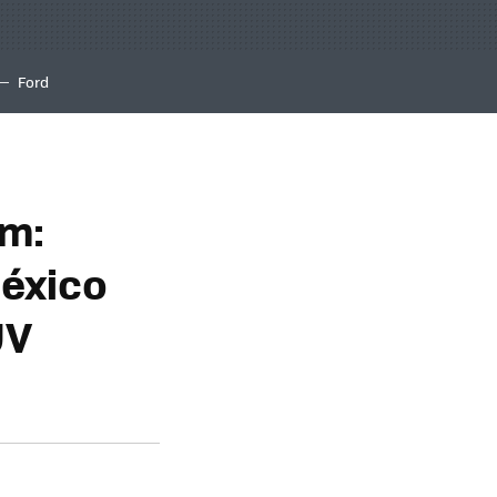
Ford
m:
México
UV