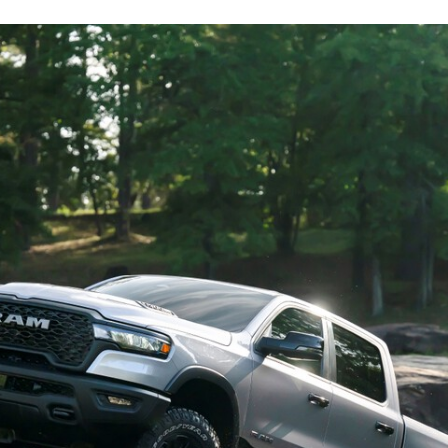
FACEBOOK
TWITTER
FLIPBOARD
E-
MAIL