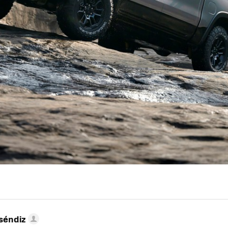
séndiz