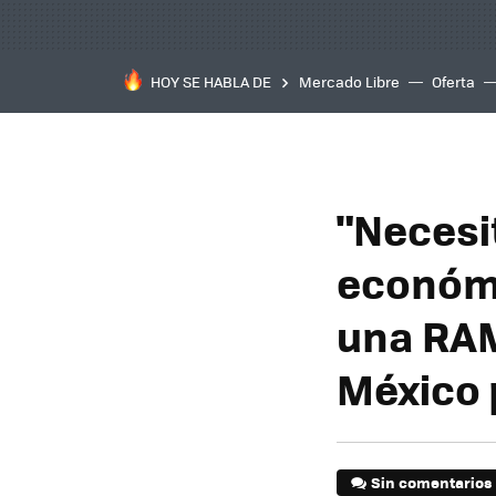
HOY SE HABLA DE
Mercado Libre
Oferta
"Necesi
económi
una RAM
México 
Sin comentarios