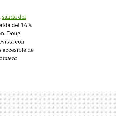
a
salida del
caída del 16%
ón. Doug
evista con
 accesible de
la nueva