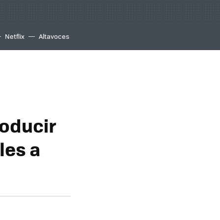
Netflix
Altavoces
roducir
les a