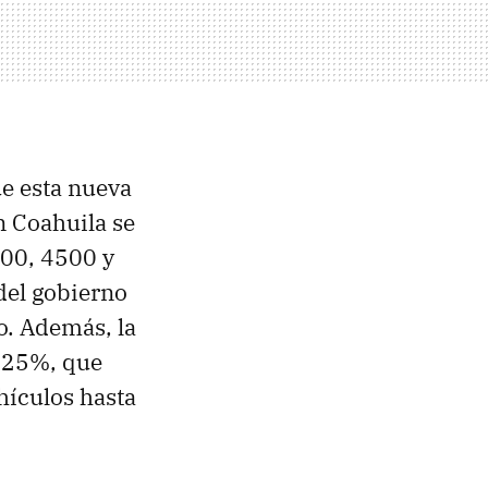
ue esta nueva
n Coahuila se
00, 4500 y
del gobierno
o. Además, la
l 25%, que
ehículos hasta