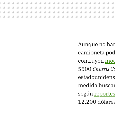
Aunque no han 
camioneta
pod
contruyen
mod
5500
Chassis C
estadounidense
medida buscarí
según
reporte
12,200 dólare