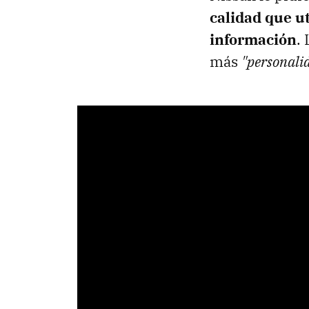
calidad que ut
información
.
más
"personalid