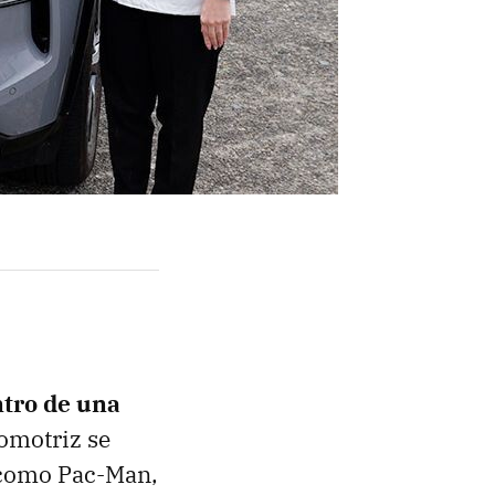
ntro de una
tomotriz se
 como Pac-Man,