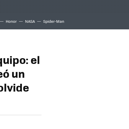
Honor
NASA
Spider-Man
uipo: el
eó un
olvide