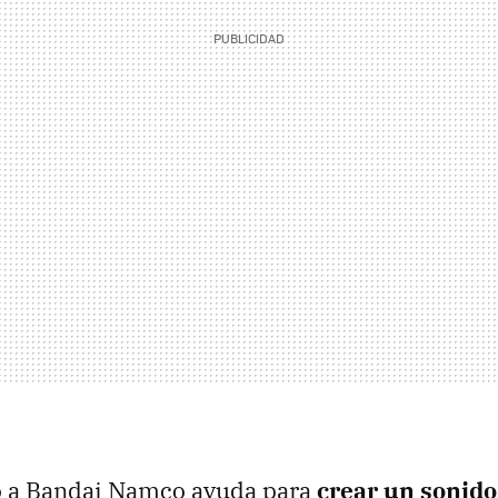
ió a Bandai Namco ayuda para
crear un sonid