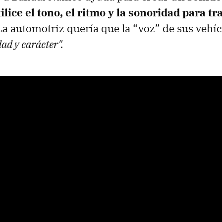
ilice el tono, el ritmo y la sonoridad para t
 La automotriz quería que la “voz” de sus vehíc
ad y carácter".