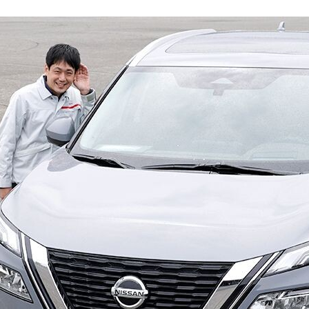
FACEBOOK
TWITTER
FLIPBOARD
E-
MAIL