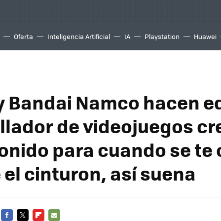
Oferta
Inteligencia Artificial
IA
Playstation
Huawei
y Bandai Namco hacen eq
llador de videojuegos cr
onido para cuando se te 
 el cinturon, así suena