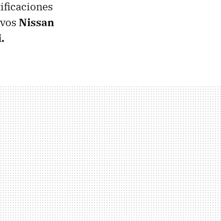
ificaciones
evos
Nissan
.