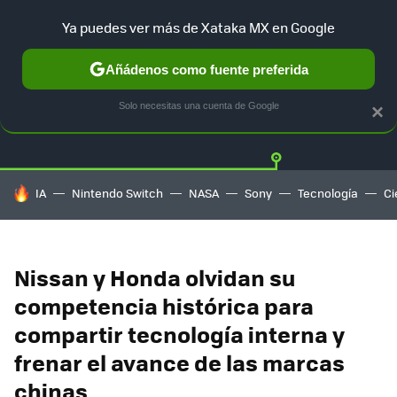
Ya puedes ver más de Xataka MX en Google
Añádenos como fuente preferida
Twitter
Fa
TESLA
UBER
AUTO ELECTRICO
Solo necesitas una cuenta de Google
×
HOY SE HABLA DE
IA
Nintendo Switch
NASA
Sony
Tecnología
Ci
Nissan y Honda olvidan su
competencia histórica para
compartir tecnología interna y
frenar el avance de las marcas
chinas