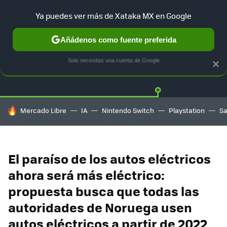
Ya puedes ver más de Xataka MX en Google
Añádenos como fuente preferida
Twitter
Fa
TESLA
UBER
AUTO ELECTRICO
Solo necesitas una cuenta de Google
×
HOY SE HABLA DE
Mercado Libre
IA
Nintendo Switch
Playstation
S
El paraíso de los autos eléctricos
ahora será más eléctrico:
propuesta busca que todas las
autoridades de Noruega usen
autos eléctricos a partir de 2022