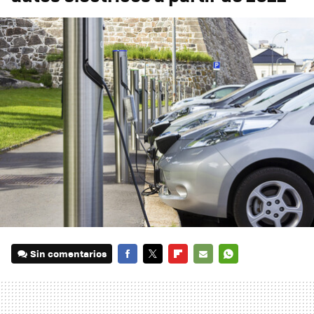
Sin comentarios
FACEBOOK
TWITTER
FLIPBOARD
E-
WHATSAPP
MAIL