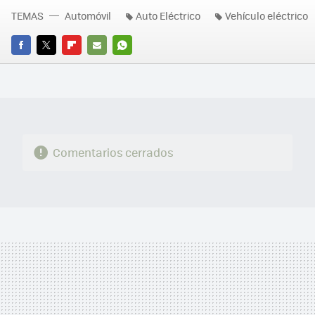
TEMAS
Automóvil
Auto Eléctrico
Vehículo eléctrico
FACEBOOK
TWITTER
FLIPBOARD
E-
WHATSAPP
MAIL
Comentarios cerrados