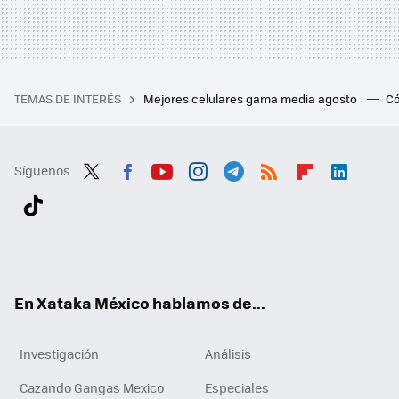
TEMAS DE INTERÉS
Mejores celulares gama media agosto
Có
Síguenos
Twit
Fac
You
Inst
Tele
RSS
Flip
Link
ter
ebo
tub
agr
gra
boa
edI
Tikt
ok
e
am
m
rd
n
ok
En Xataka México hablamos de...
Investigación
Análisis
Cazando Gangas Mexico
Especiales