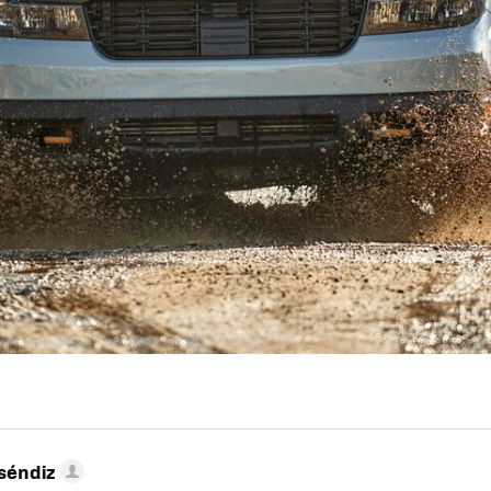
séndiz