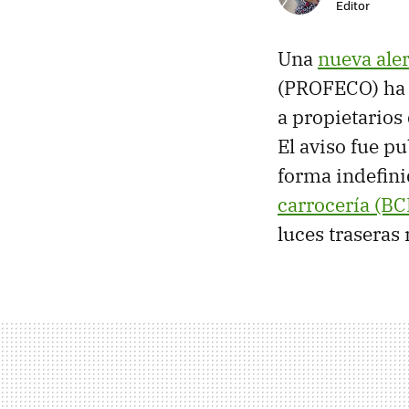
Editor
Una
nueva aler
(PROFECO) ha e
a propietario
El aviso fue p
forma indefinid
carrocería (B
luces traseras