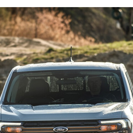
FACEBOOK
TWITTER
FLIPBOARD
E-
MAIL