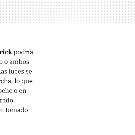
rick
podría
no o ambos
las luces se
cha, lo que
oche o en
trado
an tomado