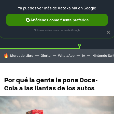
Ya puedes ver más de Xataka MX en Google
Añádenos como fuente preferida
Twitter
Fa
TESLA
UBER
AUTO ELECTRICO
Solo necesitas una cuenta de Google
×
HOY SE HABLA DE
Mercado Libre
Oferta
WhatsApp
IA
Nintendo Swi
Por qué la gente le pone Coca-
Cola a las llantas de los autos