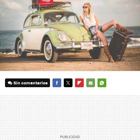
Sin comentarios
FACEBOOK
TWITTER
FLIPBOARD
E-
WHATSAPP
MAIL