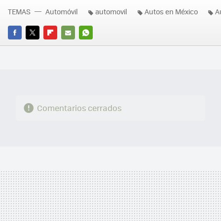
TEMAS
Automóvil
automovil
Autos en México
A
FACEBOOK
TWITTER
FLIPBOARD
E-
WHATSAPP
MAIL
Comentarios cerrados