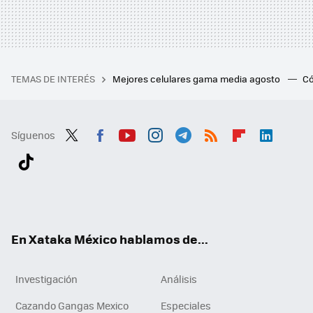
TEMAS DE INTERÉS
Mejores celulares gama media agosto
Có
Síguenos
Twit
Fac
You
Inst
Tele
RSS
Flip
Link
ter
ebo
tub
agr
gra
boa
edI
Tikt
ok
e
am
m
rd
n
ok
En Xataka México hablamos de...
Investigación
Análisis
Cazando Gangas Mexico
Especiales