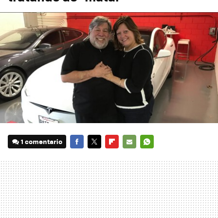
1 comentario
FACEBOOK
TWITTER
FLIPBOARD
E-
WHATSAPP
MAIL