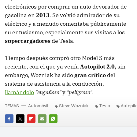
electrónicos por comprar un auto devorador de
gasolina en
2013
. Se volvió admirador de su
eléctrico y a menudo comentaba públicamente
su entusiasmo, especialmente sus visitas a los
supercargadores
de Tesla.
Tiempo después compró otro Model S más
reciente, con el que ya venía
Autopilot 2.0,
sin
embargo, Wozniak ha sido
gran crítico
del
sistema de asistencia a la conducción,
llamándolo
"engañoso"
y
"peligroso"
.
TEMAS
Automóvil
Steve Wozniak
Tesla
Autopil
FACEBOOK
TWITTER
FLIPBOARD
E-
WHATSAPP
MAIL