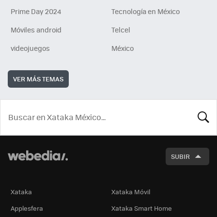
Prime Day 2024
Tecnología en México
Móviles android
Telcel
videojuegos
México
VER MÁS TEMAS
BUSCA
SUBIR
Xataka
Xataka Móvil
Applesfera
Xataka Smart Home