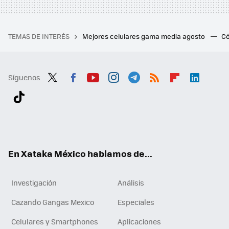
TEMAS DE INTERÉS
Mejores celulares gama media agosto
Có
Síguenos
Twit
Fac
You
Inst
Tele
RSS
Flip
Link
ter
ebo
tub
agr
gra
boa
edI
Tikt
ok
e
am
m
rd
n
ok
En Xataka México hablamos de...
Investigación
Análisis
Cazando Gangas Mexico
Especiales
Celulares y Smartphones
Aplicaciones