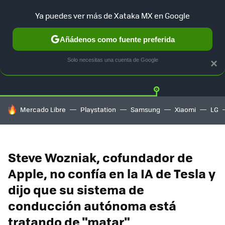
Ya puedes ver más de Xataka MX en Google
Añádenos como fuente preferida
Twitter
Fa
TESLA
UBER
AUTO ELECTRICO
Solo necesitas una cuenta de Google
×
HOY SE HABLA DE
Mercado Libre
Playstation
Samsung
Xiaomi
LG
Steve Wozniak, cofundador de
Apple, no confía en la IA de Tesla y
dijo que su sistema de
conducción autónoma está
tratando de "matar"