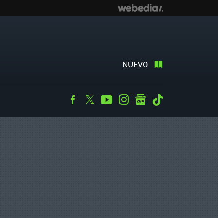
NUEVO
Facebook
Twitter
Youtube
Instagram
googlenews
Tiktok