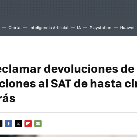
Oferta
Inteligencia Artificial
IA
Playstation
Huawei
clamar devoluciones de
ciones al SAT de hasta c
rás
FACEBOOK
TWITTER
FLIPBOARD
E-