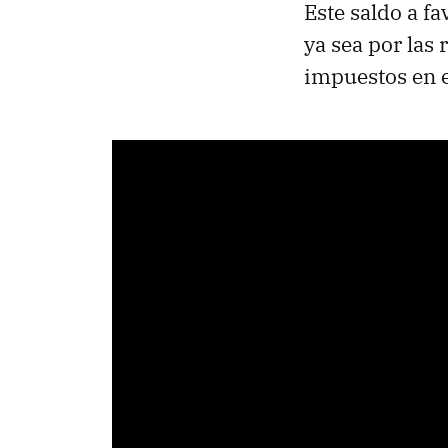
Este saldo a f
ya sea por las 
impuestos en el