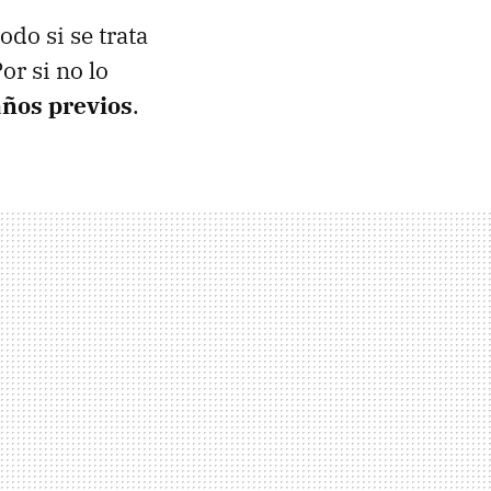
do si se trata
Por si no lo
años previos
.