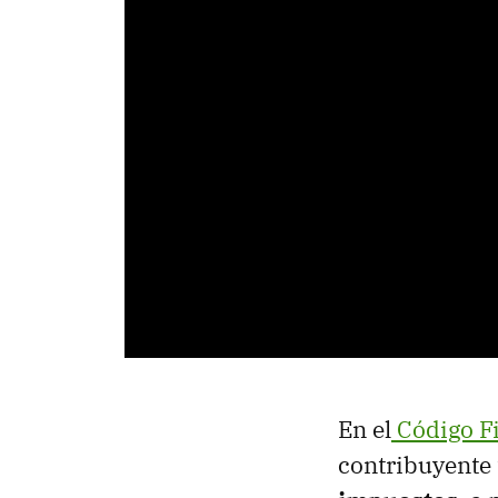
En el
Código Fi
contribuyente 