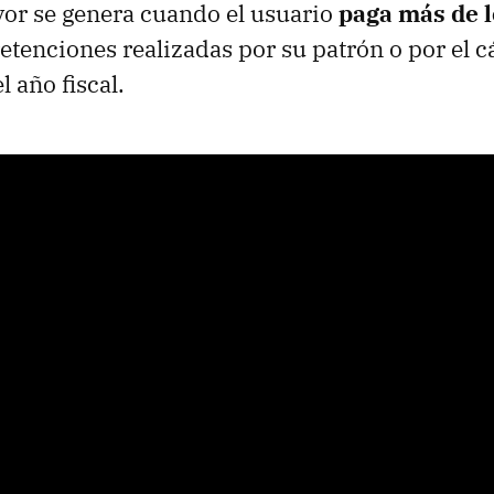
avor se genera cuando el usuario
paga más de l
retenciones realizadas por su patrón o por el c
 año fiscal.