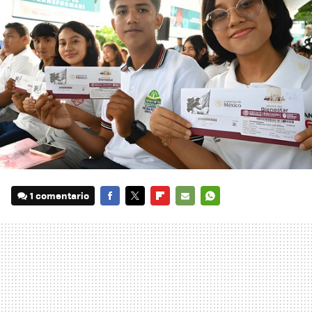
1 comentario
FACEBOOK
TWITTER
FLIPBOARD
E-
WHATSAPP
MAIL