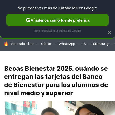
Ya puedes ver más de Xataka MX en Google
SELECCIÓN
GAMING
HOME
AUTO
TERRITORIO SAM
Añádenos como fuente preferida
Solo necesitas una cuenta de Google
×
HOY SE HABLA DE
Mercado Libre
Oferta
WhatsApp
IA
Samsung
Becas Bienestar 2025: cuándo se
entregan las tarjetas del Banco
de Bienestar para los alumnos de
nivel medio y superior