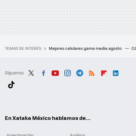
TEMAS DE INTERÉS
Mejores celulares gama media agosto
Có
Síguenos
Twit
Fac
You
Inst
Tele
RSS
Flip
Link
ter
ebo
tub
agr
gra
boa
edI
Tikt
ok
e
am
m
rd
n
ok
En Xataka México hablamos de...
Investigación
Análisis