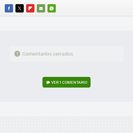
FACEBOOK
TWITTER
FLIPBOARD
E-
WHATSAPP
MAIL
Comentarios cerrados
VER
1 COMENTARIO