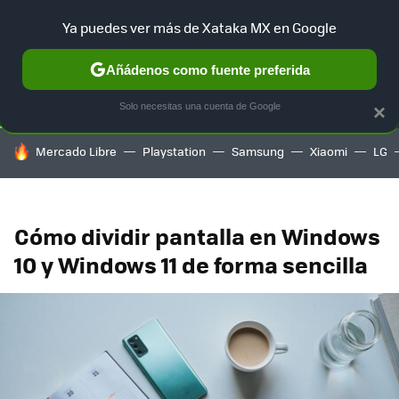
Ya puedes ver más de Xataka MX en Google
SELECCIÓN
GAMING
HOME
AUTO
TERRITORIO SAM
Añádenos como fuente preferida
Solo necesitas una cuenta de Google
×
HOY SE HABLA DE
Mercado Libre
Playstation
Samsung
Xiaomi
LG
Cómo dividir pantalla en Windows
10 y Windows 11 de forma sencilla