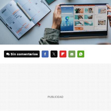
Sin comentarios
FACEBOOK
TWITTER
FLIPBOARD
E-
WHATSAPP
MAIL