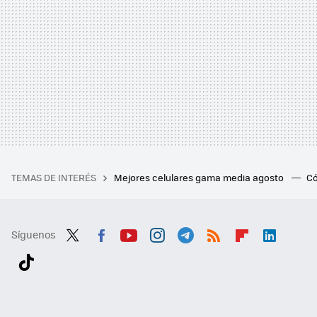
TEMAS DE INTERÉS
Mejores celulares gama media agosto
Có
Síguenos
Twit
Fac
You
Inst
Tele
RSS
Flip
Link
ter
ebo
tub
agr
gra
boa
edI
Tikt
ok
e
am
m
rd
n
ok