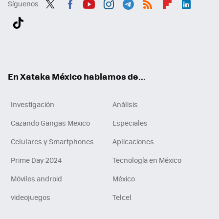
Síguenos
Twit
Fac
You
Inst
Tele
RSS
Flip
Link
ter
ebo
tub
agr
gra
boa
edI
Tikt
ok
e
am
m
rd
n
ok
En Xataka México hablamos de...
Investigación
Análisis
Cazando Gangas Mexico
Especiales
Celulares y Smartphones
Aplicaciones
Prime Day 2024
Tecnología en México
Móviles android
México
videojuegos
Telcel