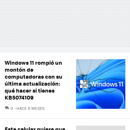
Windows 11 rompió un
montón de
computadoras con su
última actualización:
qué hacer si tienes
KB5074109
COMENTARIOS
0
HACE 6 MESES
Este celular quiere que