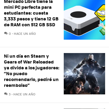
Mercado Libre tiene la
mini PC perfecta para
estudiantes: cuesta
3,333 pesos y tiene 12 GB
de RAM con 512 GB SSD
COMENTARIOS
0
HACE UN AÑO
Ni un día en Steam y
Gears of War Reloaded
ya divide a los jugadores:
“No puedo
recomendarlo, pediré un
reembolso”
COMENTARIOS
3
HACE UN AÑO