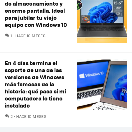
de almacenamiento y
enorme pantalla. Ideal
para jubilar tu viejo
equipo con Windows 10
COMENTARIOS
1
HACE 10 MESES
En 4 días termina el
soporte de una de las
versiones de Windows
más famosas de la
historia: qué pasa si mi
computadora lo tiene
instalado
COMENTARIOS
2
HACE 10 MESES