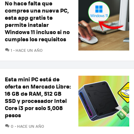
No hace falta que
compres una nueva PC,
esta app gratis te
permite instalar
Windows 11 incluso si no
cumples los requisitos
COMENTARIOS
1
HACE UN AÑO
Esta mini PC está de
oferta en Mercado Libre:
16 GB de RAM, 512 GB
SSD y procesador Intel
Core i3 por solo 5,008
pesos
COMENTARIOS
0
HACE UN AÑO