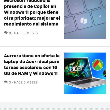
Microsoft reducirá la
presencia de Copilot en
Windows 11 porque tiene
otra prioridad: mejorar el
rendimiento del sistema
COMENTARIOS
0
HACE 5 MESES
Aurrera tiene en oferta la
laptop de Acer ideal para
tareas escolares: con 16
GB de RAM y Windows 11
COMENTARIOS
0
HACE 6 MESES