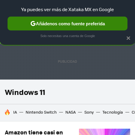
Ya puedes ver más de Xataka MX en Google
SELECCIÓN
GAMING
HOME
AUTO
TERRITORIO SAM
Añádenos como fuente preferida
Solo necesitas una cuenta de Google
×
Windows 11
HOY SE HABLA DE
IA
Nintendo Switch
NASA
Sony
Tecnología
C
Amazon tiene casi en