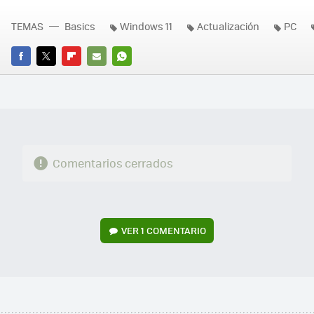
TEMAS
Basics
Windows 11
Actualización
PC
FACEBOOK
TWITTER
FLIPBOARD
E-
WHATSAPP
MAIL
Comentarios cerrados
VER
1 COMENTARIO