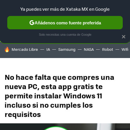
Ya puedes ver más de Xataka MX en Google
SELECCIÓN
GAMING
HOME
AUTO
TERRITORIO SAM
Añádenos como fuente preferida
Solo necesitas una cuenta de Google
×
HOY SE HABLA DE
Mercado Libre
IA
Samsung
NASA
Robot
Wifi
No hace falta que compres una
nueva PC, esta app gratis te
permite instalar Windows 11
incluso si no cumples los
requisitos