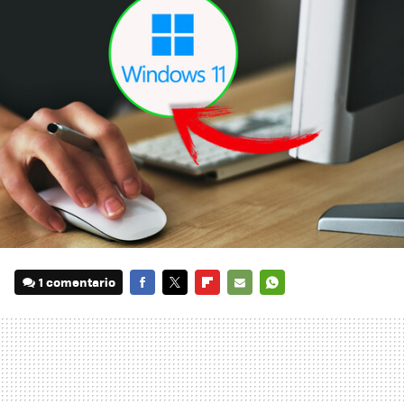
1 comentario
FACEBOOK
TWITTER
FLIPBOARD
E-
WHATSAPP
MAIL