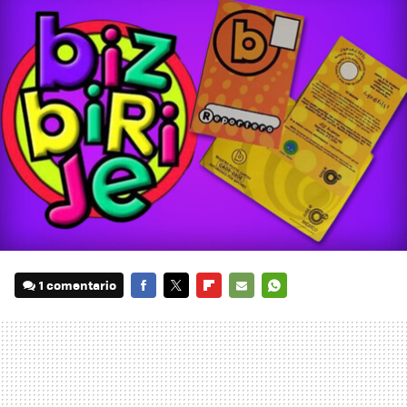
1 comentario
FACEBOOK
TWITTER
FLIPBOARD
E-
WHATSAPP
MAIL