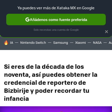
Ya puedes ver más de Xataka MX en Google
SELECCIÓN
GAMING
HOME
AUTO
TERRITORIO SAM
Añádenos como fuente preferida
Solo necesitas una cuenta de Google
×
HOY SE HABLA DE
IA
Nintendo Switch
Samsung
Xiaomi
NASA
A
Si eres de la década de los
noventa, así puedes obtener la
credencial de reportero de
Bizbirije y poder recordar tu
infancia