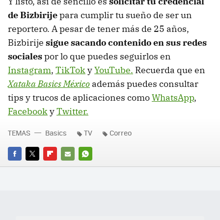
Y listo, así de sencillo es
solicitar tu credencial
de Bizbirije
para cumplir tu sueño de ser un
reportero. A pesar de tener más de 25 años,
Bizbirije
sigue sacando contenido en sus redes
sociales
por lo que puedes seguirlos en
Instagram
,
TikTok
y
YouTube.
Recuerda que en
Xataka Basics México
además puedes consultar
tips y trucos de aplicaciones como
WhatsApp
,
Facebook
y
Twitter.
TEMAS
Basics
TV
Correo
FACEBOOK
TWITTER
FLIPBOARD
E-
WHATSAPP
MAIL