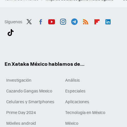
Síguenos
Twit
Fac
You
Inst
Tele
RSS
Flip
Link
ter
ebo
tub
agr
gra
boa
edI
Tikt
ok
e
am
m
rd
n
ok
En Xataka México hablamos de...
Investigación
Análisis
Cazando Gangas Mexico
Especiales
Celulares y Smartphones
Aplicaciones
Prime Day 2024
Tecnología en México
Móviles android
México