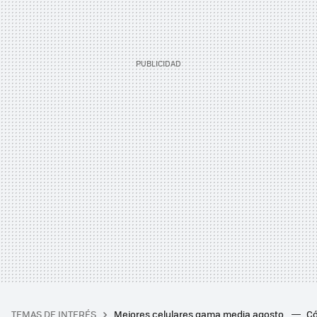
TEMAS DE INTERÉS
Mejores celulares gama media agosto
Có