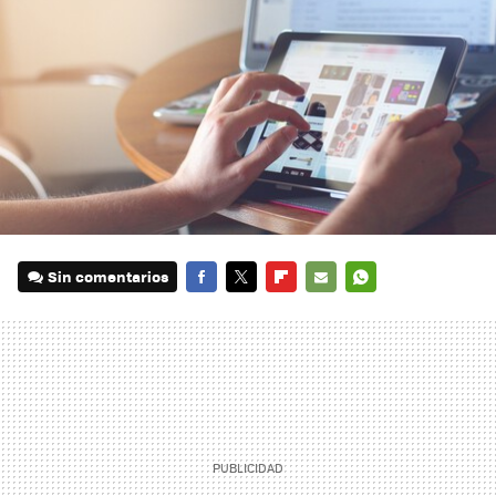
Sin comentarios
FACEBOOK
TWITTER
FLIPBOARD
E-
WHATSAPP
MAIL