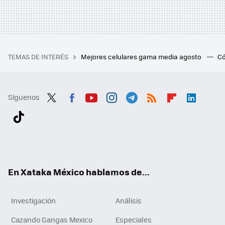
TEMAS DE INTERÉS
Mejores celulares gama media agosto
Có
Síguenos
Twit
Fac
You
Inst
Tele
RSS
Flip
Link
ter
ebo
tub
agr
gra
boa
edI
Tikt
ok
e
am
m
rd
n
ok
En Xataka México hablamos de...
Investigación
Análisis
Cazando Gangas Mexico
Especiales