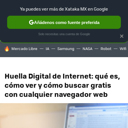
Ya puedes ver más de Xataka MX en Google
SELECCIÓN
GAMING
HOME
AUTO
TERRITORIO SAM
Añádenos como fuente preferida
Solo necesitas una cuenta de Google
×
HOY SE HABLA DE
Mercado Libre
IA
Samsung
NASA
Robot
Wifi
Huella Digital de Internet: qué es,
cómo ver y cómo buscar gratis
con cualquier navegador web