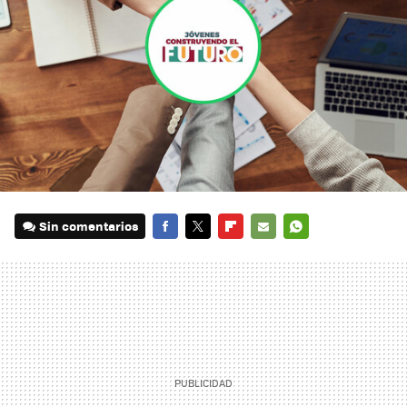
Sin comentarios
FACEBOOK
TWITTER
FLIPBOARD
E-
WHATSAPP
MAIL