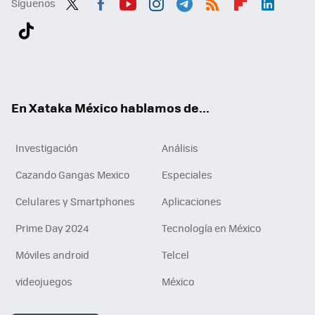
Síguenos
Twit
Fac
You
Inst
Tele
RSS
Flip
Link
ter
ebo
tub
agr
gra
boa
edI
Tikt
ok
e
am
m
rd
n
ok
En Xataka México hablamos de...
Investigación
Análisis
Cazando Gangas Mexico
Especiales
Celulares y Smartphones
Aplicaciones
Prime Day 2024
Tecnología en México
Móviles android
Telcel
videojuegos
México