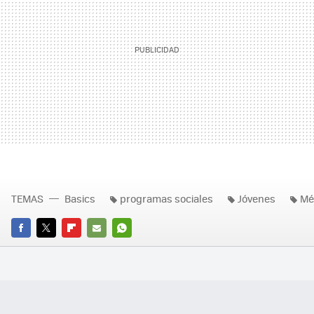
TEMAS
Basics
programas sociales
Jóvenes
Mé
FACEBOOK
TWITTER
FLIPBOARD
E-
WHATSAPP
MAIL