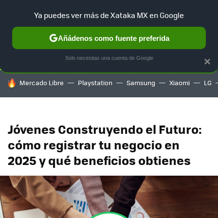
Ya puedes ver más de Xataka MX en Google
SELECCIÓN
GAMING
HOME
AUTO
TERRITORIO SAM
Añádenos como fuente preferida
Solo necesitas una cuenta de Google
×
HOY SE HABLA DE
Mercado Libre
Playstation
Samsung
Xiaomi
LG
Jóvenes Construyendo el Futuro:
cómo registrar tu negocio en
2025 y qué beneficios obtienes