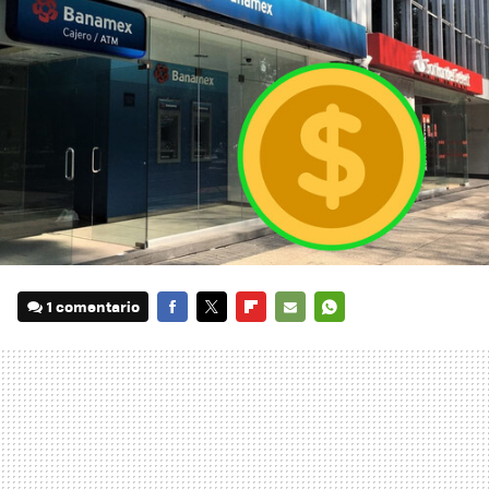
1 comentario
FACEBOOK
TWITTER
FLIPBOARD
E-
WHATSAPP
MAIL