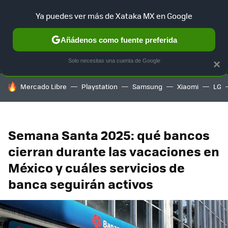
Ya puedes ver más de Xataka MX en Google
MENÚ
NUEVO
Añádenos como fuente preferida
SELECCIÓN
GAMING
HOME
AUTO
TERRITORIO SAM
Solo necesitas una cuenta de Google
×
HOY SE HABLA DE
Mercado Libre
Playstation
Samsung
Xiaomi
LG
Semana Santa 2025: qué bancos
cierran durante las vacaciones en
México y cuáles servicios de
banca seguirán activos