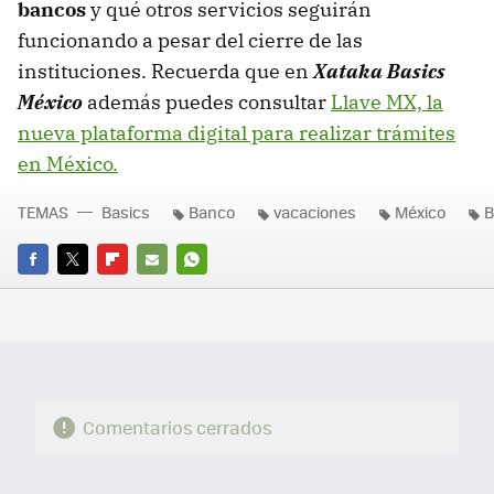
bancos
y qué otros servicios seguirán
funcionando a pesar del cierre de las
instituciones. Recuerda que en
Xataka Basics
México
además puedes consultar
Llave MX, la
nueva plataforma digital para realizar trámites
en México.
TEMAS
Basics
Banco
vacaciones
México
B
FACEBOOK
TWITTER
FLIPBOARD
E-
WHATSAPP
MAIL
Comentarios cerrados