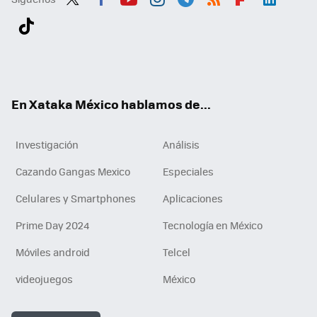
Twit
Fac
You
Inst
Tele
RSS
Flip
Link
ter
ebo
tub
agr
gra
boa
edI
Tikt
ok
e
am
m
rd
n
ok
En Xataka México hablamos de...
Investigación
Análisis
Cazando Gangas Mexico
Especiales
Celulares y Smartphones
Aplicaciones
Prime Day 2024
Tecnología en México
Móviles android
Telcel
videojuegos
México