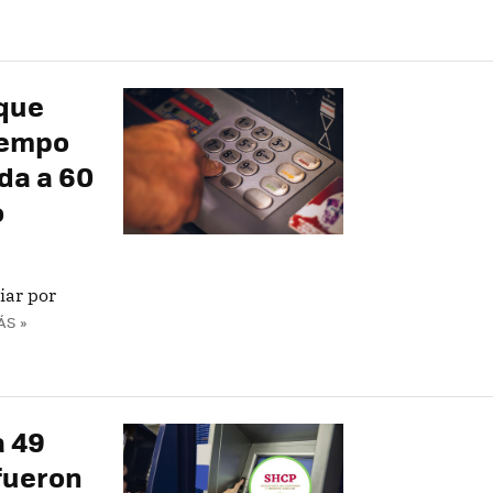
 que
iempo
da a 60
o
iar por
ÁS »
a 49
fueron