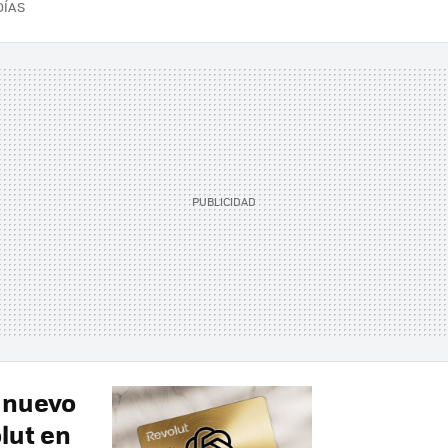
DÍAS
 nuevo
lut en