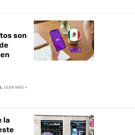
stos son
 de
 en
u.
LEER MÁS »
 la
este