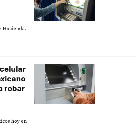
e Hacienda.
celular
exicano
a robar
ticos hoy en