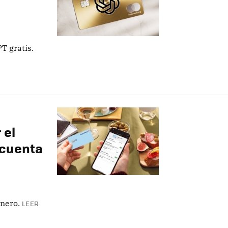
T gratis.
 el
 cuenta
nero.
LEER