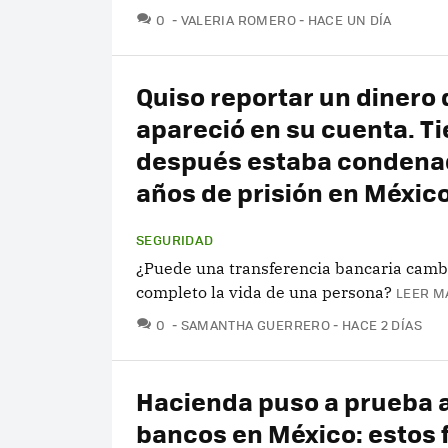
COMENTARIOS
0
VALERIA ROMERO
HACE UN DÍA
Quiso reportar un dinero
apareció en su cuenta. T
después estaba condena
años de prisión en Méxic
SEGURIDAD
¿Puede una transferencia bancaria camb
completo la vida de una persona?
LEER M
COMENTARIOS
0
SAMANTHA GUERRERO
HACE 2 DÍAS
Hacienda puso a prueba 
bancos en México: estos 