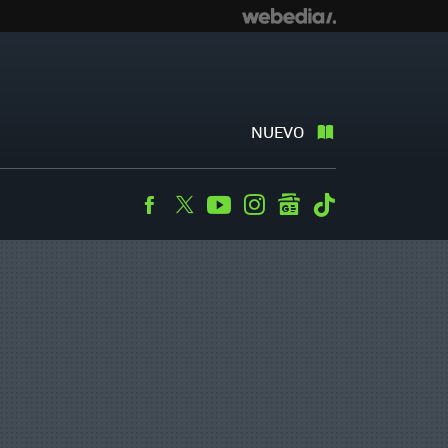
NUEVO
Facebook
Twitter
Youtube
Instagram
googlenews
Tiktok