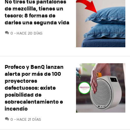
No tires tus pantalones
de mezclilla, tienes un
tesoro: 8 formas de
darles una segunda vida
COMENTARIOS
0
HACE 20 DÍAS
Profeco y BenQ lanzan
alerta por más de 100
proyectores
defectuosos: existe
posibilidad de
sobrecalentamiento e
incendio
COMENTARIOS
0
HACE 21 DÍAS