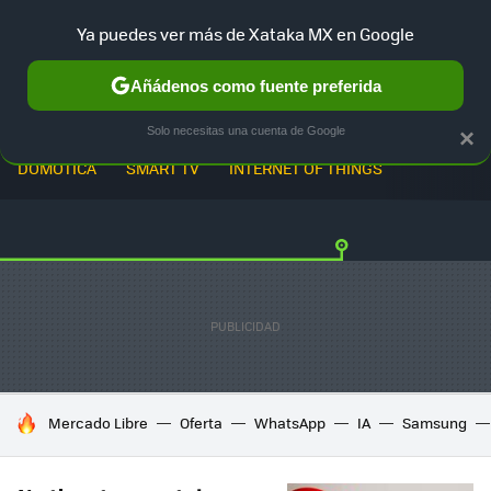
Ya puedes ver más de Xataka MX en Google
Añádenos como fuente preferida
Solo necesitas una cuenta de Google
×
DOMÓTICA
SMART TV
INTERNET OF THINGS
HOY SE HABLA DE
Mercado Libre
Oferta
WhatsApp
IA
Samsung