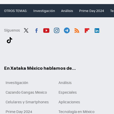
OTROS TEMAS:
Investigación
Análisis
Prime Day 2024
Te
Síguenos
Twit
Fac
You
Inst
Tele
RSS
Flip
Link
ter
ebo
tub
agr
gra
boa
edI
Tikt
ok
e
am
m
rd
n
ok
En Xataka México hablamos de...
Investigación
Análisis
Cazando Gangas Mexico
Especiales
Celulares y Smartphones
Aplicaciones
Prime Day 2024
Tecnología en México