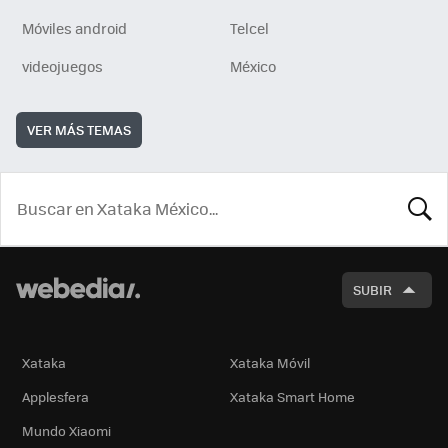
Móviles android
Telcel
videojuegos
México
VER MÁS TEMAS
BUSCA
SUBIR
Xataka
Xataka Móvil
Applesfera
Xataka Smart Home
Mundo Xiaomi