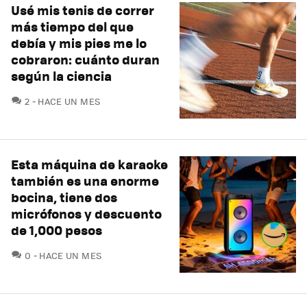
Usé mis tenis de correr
más tiempo del que
debía y mis pies me lo
cobraron: cuánto duran
según la ciencia
COMENTARIOS
2
HACE UN MES
Esta máquina de karaoke
también es una enorme
bocina, tiene dos
micrófonos y descuento
de 1,000 pesos
COMENTARIOS
0
HACE UN MES