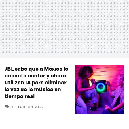
JBL sabe que a México le
encanta cantar y ahora
utilizan IA para eliminar
la voz de la música en
tiempo real
COMENTARIOS
0
HACE UN MES