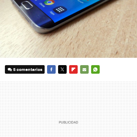
5 comentarios
FACEBOOK
TWITTER
FLIPBOARD
E-
WHATSAPP
MAIL