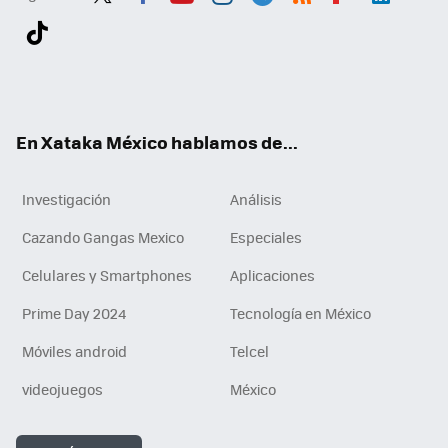
Twit
Fac
You
Inst
Tele
RSS
Flip
Link
ter
ebo
tub
agr
gra
boa
edI
Tikt
ok
e
am
m
rd
n
ok
En Xataka México hablamos de...
Investigación
Análisis
Cazando Gangas Mexico
Especiales
Celulares y Smartphones
Aplicaciones
Prime Day 2024
Tecnología en México
Móviles android
Telcel
videojuegos
México