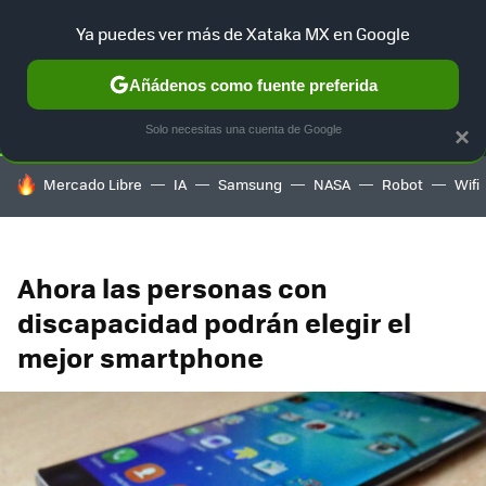
Ya puedes ver más de Xataka MX en Google
SELECCIÓN
GAMING
HOME
AUTO
TERRITORIO SAM
Añádenos como fuente preferida
Solo necesitas una cuenta de Google
×
HOY SE HABLA DE
Mercado Libre
IA
Samsung
NASA
Robot
Wifi
Ahora las personas con
discapacidad podrán elegir el
mejor smartphone