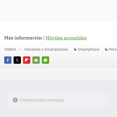
Más información |
Móviles accesibles
TEMAS
Celulares y Smartphones
Smartphone
Pers
FACEBOOK
TWITTER
FLIPBOARD
E-
WHATSAPP
MAIL
Comentarios cerrados