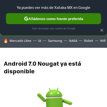
Ya puedes ver más de Xataka MX en Google
SELECCIÓN
GAMING
HOME
AUTO
TERRITORIO SAM
Añádenos como fuente preferida
Solo necesitas una cuenta de Google
×
HOY SE HABLA DE
Mercado Libre
IA
Samsung
NASA
Robot
Wifi
Android 7.0 Nougat ya está
disponible