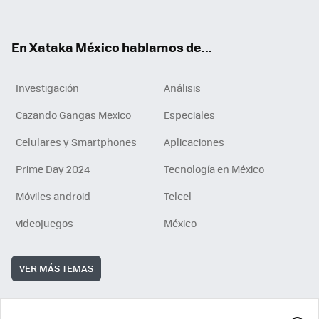
ok
e
am
m
rd
n
ok
En Xataka México hablamos de...
Investigación
Análisis
Cazando Gangas Mexico
Especiales
Celulares y Smartphones
Aplicaciones
Prime Day 2024
Tecnología en México
Móviles android
Telcel
videojuegos
México
VER MÁS TEMAS