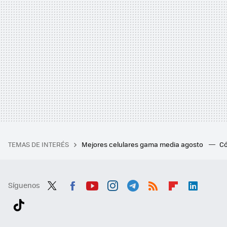
TEMAS DE INTERÉS
Mejores celulares gama media agosto
Có
Síguenos
Twit
Fac
You
Inst
Tele
RSS
Flip
Link
ter
ebo
tub
agr
gra
boa
edI
Tikt