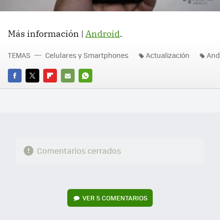
Más información |
Android
.
TEMAS
Celulares y Smartphones
Actualización
And
FACEBOOK
TWITTER
FLIPBOARD
E-
WHATSAPP
MAIL
Comentarios cerrados
VER
5 COMENTARIOS