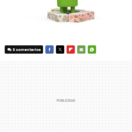
5 comentarios
FACEBOOK
TWITTER
FLIPBOARD
E-
WHATSAPP
MAIL