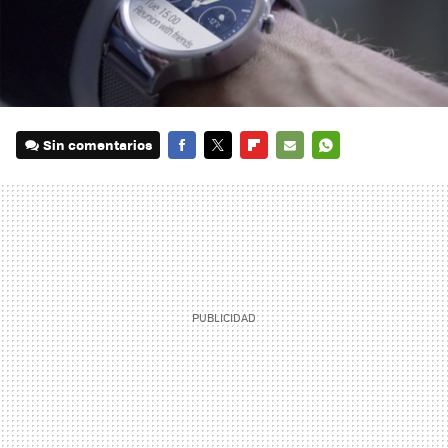
Sin comentarios
FACEBOOK
TWITTER
FLIPBOARD
E-
WHATSAPP
MAIL