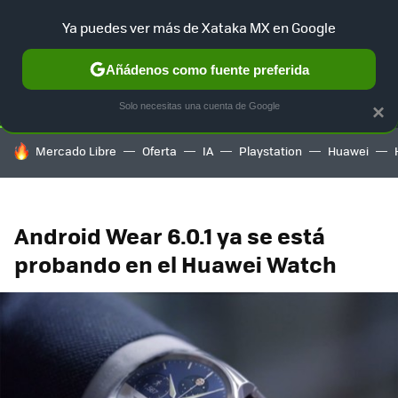
Ya puedes ver más de Xataka MX en Google
SELECCIÓN
GAMING
HOME
AUTO
TERRITORIO SAM
Añádenos como fuente preferida
Solo necesitas una cuenta de Google
×
HOY SE HABLA DE
Mercado Libre
Oferta
IA
Playstation
Huawei
Android Wear 6.0.1 ya se está
probando en el Huawei Watch