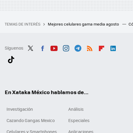
TEMAS DE INTERÉS
Mejores celulares gama media agosto
Có
Síguenos
Twit
Fac
You
Inst
Tele
RSS
Flip
Link
ter
ebo
tub
agr
gra
boa
edI
Tikt
ok
e
am
m
rd
n
ok
En Xataka México hablamos de...
Investigación
Análisis
Cazando Gangas Mexico
Especiales
Celulares y Smartphones
Aplicaciones