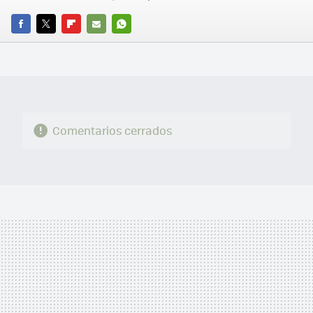
FACEBOOK
TWITTER
FLIPBOARD
E-
WHATSAPP
MAIL
Comentarios cerrados