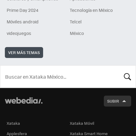
Prime Day 2024
Tecnología en México
Móviles android
Telcel
videojuegos
México
VER MÁS TEMAS
BUSCA
SUBIR
Xataka
Xataka Móvil
Applesfera
Xataka Smart Home