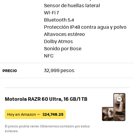
Sensor de huellas lateral
Wi-Fi 7
Bluetooth 5.4
Protección IP48 contra agua y polvo
Altavoces estéreo
Dolby Atmos
Sonido por Bose
NFC
32,999 pesos
PRECIO
Motorola RAZR 60 Ultra, 16 GB/1 TB
Hoy en Amazon —
$
24,749.25
El precio podría variar. Obtenemos comisión por estos
enlaces