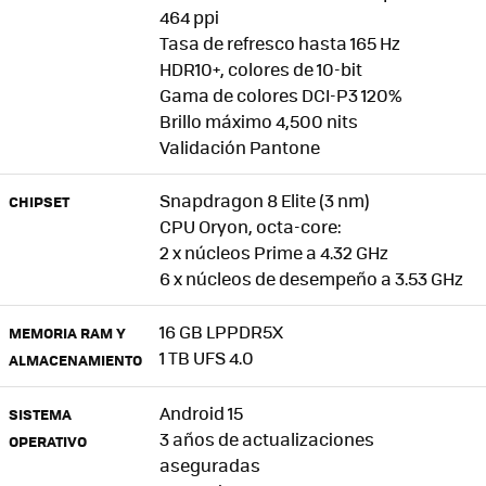
464 ppi
Tasa de refresco hasta 165 Hz
HDR10+, colores de 10-bit
Gama de colores DCI-P3 120%
Brillo máximo 4,500 nits
Validación Pantone
Snapdragon 8 Elite (3 nm)
CHIPSET
CPU Oryon, octa-core:
2 x núcleos Prime a 4.32 GHz
6 x núcleos de desempeño a 3.53 GHz
16 GB LPPDR5X
MEMORIA RAM Y
1 TB UFS 4.0
ALMACENAMIENTO
Android 15
SISTEMA
3 años de actualizaciones
OPERATIVO
aseguradas