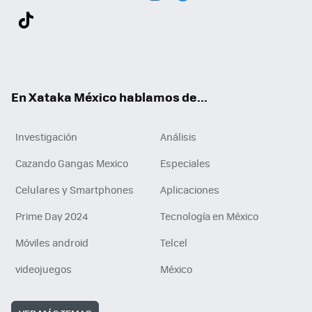
Twit
Fac
You
Inst
Tele
RSS
Flip
Link
ter
ebo
tub
agr
gra
boa
edI
Tikt
ok
e
am
m
rd
n
ok
En Xataka México hablamos de...
Investigación
Análisis
Cazando Gangas Mexico
Especiales
Celulares y Smartphones
Aplicaciones
Prime Day 2024
Tecnología en México
Móviles android
Telcel
videojuegos
México