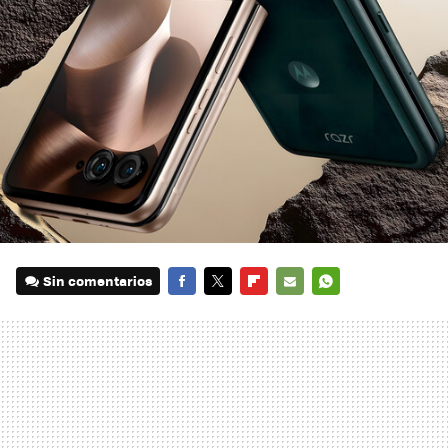
Sin comentarios
FACEBOOK
TWITTER
FLIPBOARD
E-
WHATSAPP
MAIL