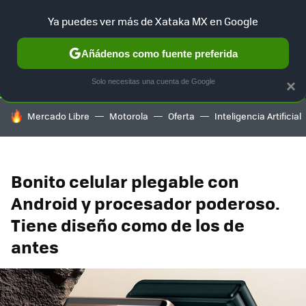
Ya puedes ver más de Xataka MX en Google
SELECCIÓN
GAMING
HOME
AUTO
TERRITORIO SAM
Añádenos como fuente preferida
Solo necesitas una cuenta de Google
×
HOY SE HABLA DE
Mercado Libre
Motorola
Oferta
Inteligencia Artificial
Bonito celular plegable con
Android y procesador poderoso.
Tiene diseño como de los de
antes