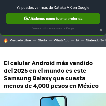
Ya puedes ver más de Xataka MX en Google
SELECCIÓN
GAMING
HOME
AUTO
TERRITORIO SAM
Añádenos como fuente preferida
Solo necesitas una cuenta de Google
×
HOY SE HABLA DE
Mercado Libre
Oferta
WhatsApp
IA
Nintendo Swi
El celular Android más vendido
del 2025 en el mundo es este
Samsung Galaxy que cuesta
menos de 4,000 pesos en México