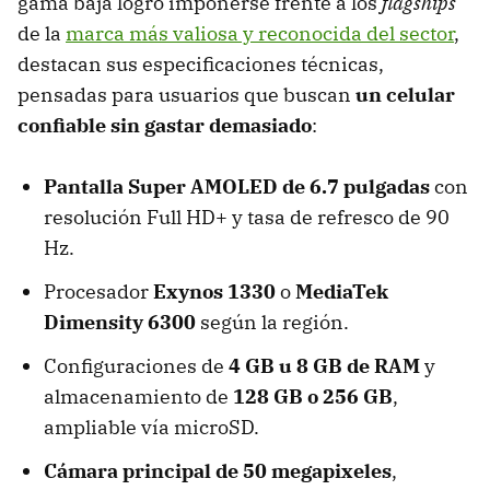
gama baja logró imponerse frente a los
flagships
de la
marca más valiosa y reconocida del sector
,
destacan sus especificaciones técnicas,
pensadas para usuarios que buscan
un
celular
confiable sin gastar demasiado
:
Pantalla Super AMOLED de 6.7 pulgadas
con
resolución Full HD+ y tasa de refresco de 90
Hz.
Procesador
Exynos 1330
o
MediaTek
Dimensity 6300
según la región.
Configuraciones de
4 GB u 8 GB de RAM
y
almacenamiento de
128 GB o 256 GB
,
ampliable vía microSD.
Cámara principal de 50 megapixeles
,