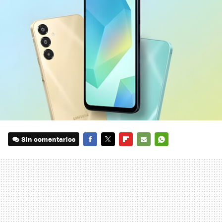
Sin comentarios
FACEBOOK
TWITTER
FLIPBOARD
E-
WHATSAPP
MAIL