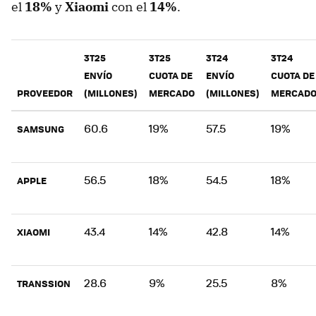
el
18%
y
Xiaomi
con el
14%
.
3T25
3T25
3T24
3T24
ENVÍO
CUOTA DE
ENVÍO
CUOTA DE
PROVEEDOR
(MILLONES)
MERCADO
(MILLONES)
MERCAD
60.6
19%
57.5
19%
SAMSUNG
56.5
18%
54.5
18%
APPLE
43.4
14%
42.8
14%
XIAOMI
28.6
9%
25.5
8%
TRANSSION