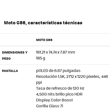
Moto G86, características técnicas
MOTO G86
161.21 x 74.74 x 7.87 mm
DIMENSIONES Y
185 g
PESO
pOLED de 6.67 pulgadas
PANTALLA
Resolución 1.5K, 2712 x 1220 pixeles, 446
ppi
Tasa de refresco de 120 Hz
4,500 nits brillo pico HDR
Display Color Boost
Gorilla Glass 7i