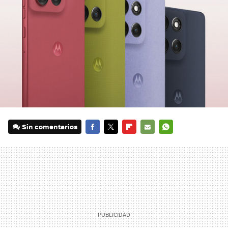
Sin comentarios
FACEBOOK
TWITTER
FLIPBOARD
E-
WHATSAPP
MAIL