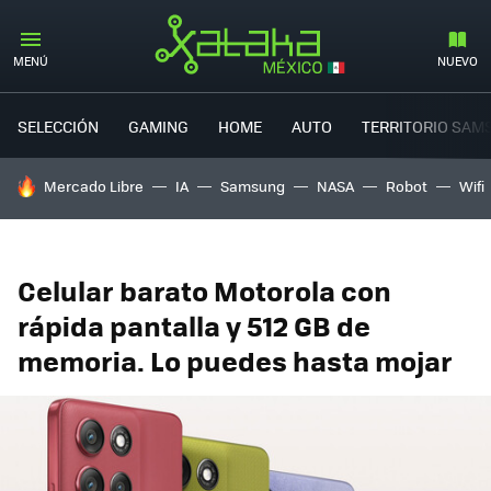
MENÚ
NUEVO
SELECCIÓN
GAMING
HOME
AUTO
TERRITORIO SAM
HOY SE HABLA DE
Mercado Libre
IA
Samsung
NASA
Robot
Wifi
Celular barato Motorola con
rápida pantalla y 512 GB de
memoria. Lo puedes hasta mojar