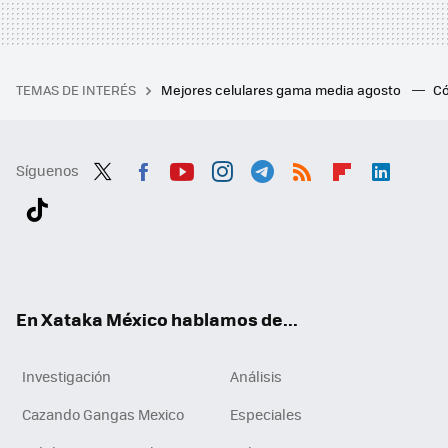
TEMAS DE INTERÉS
Mejores celulares gama media agosto
Có
Síguenos
Twit
Fac
You
Inst
Tele
RSS
Flip
Link
ter
ebo
tub
agr
gra
boa
edI
Tikt
ok
e
am
m
rd
n
ok
En Xataka México hablamos de...
Investigación
Análisis
Cazando Gangas Mexico
Especiales