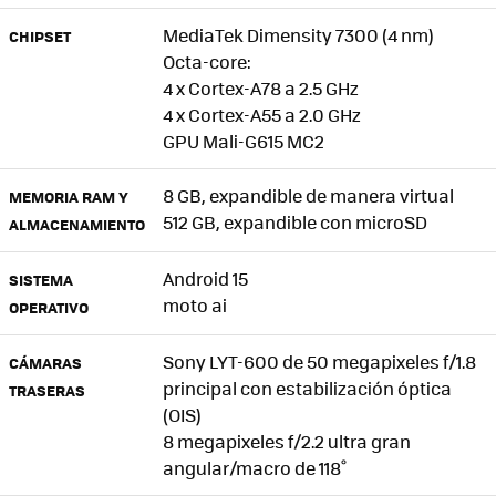
MediaTek Dimensity 7300 (4 nm)
CHIPSET
Octa-core:
4 x Cortex-A78 a 2.5 GHz
4 x Cortex-A55 a 2.0 GHz
GPU Mali-G615 MC2
8 GB, expandible de manera virtual
MEMORIA RAM Y
512 GB, expandible con microSD
ALMACENAMIENTO
Android 15
SISTEMA
moto ai
OPERATIVO
Sony LYT-600 de 50 megapixeles f/1.8
CÁMARAS
principal con estabilización óptica
TRASERAS
(OIS)
8 megapixeles f/2.2 ultra gran
angular/macro de 118˚