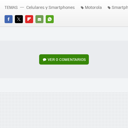
TEMAS
Celulares y Smartphones
Motorola
Smartp
FACEBOOK
TWITTER
FLIPBOARD
E-
WHATSAPP
MAIL
VER
0 COMENTARIOS