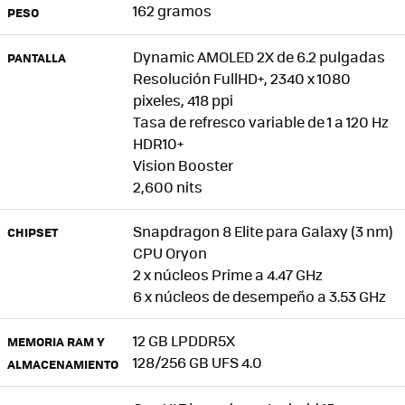
162 gramos
PESO
Dynamic AMOLED 2X de 6.2 pulgadas
PANTALLA
Resolución FullHD+, 2340 x 1080
pixeles, 418 ppi
Tasa de refresco variable de 1 a 120 Hz
HDR10+
Vision Booster
2,600 nits
Snapdragon 8 Elite para Galaxy (3 nm)
CHIPSET
CPU Oryon
2 x núcleos Prime a 4.47 GHz
6 x núcleos de desempeño a 3.53 GHz
12 GB LPDDR5X
MEMORIA RAM Y
128/256 GB UFS 4.0
ALMACENAMIENTO