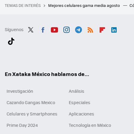
TEMAS DE INTERÉS
Mejores celulares gama media agosto
Có
Síguenos
Twit
Fac
You
Inst
Tele
RSS
Flip
Link
ter
ebo
tub
agr
gra
boa
edI
Tikt
ok
e
am
m
rd
n
ok
En Xataka México hablamos de...
Investigación
Análisis
Cazando Gangas Mexico
Especiales
Celulares y Smartphones
Aplicaciones
Prime Day 2024
Tecnología en México