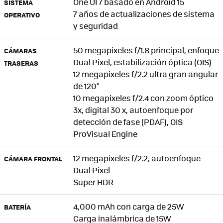
One UI 7 basado en Android 15
SISTEMA
7 años de actualizaciones de sistema
OPERATIVO
y seguridad
50 megapixeles f/1.8 principal, enfoque
CÁMARAS
Dual Pixel, estabilización óptica (OIS)
TRASERAS
12 megapixeles f/2.2 ultra gran angular
de 120°
10 megapixeles f/2.4 con zoom óptico
3x, digital 30 x, autoenfoque por
detección de fase (PDAF), OIS
ProVisual Engine
12 megapixeles f/2.2, autoenfoque
CÁMARA FRONTAL
Dual Pixel
Super HDR
4,000 mAh con carga de 25W
BATERÍA
Carga inalámbrica de 15W