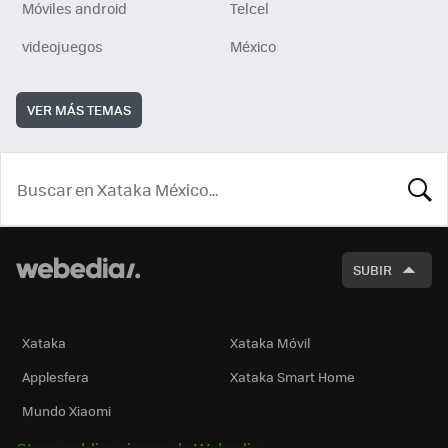
Móviles android
Telcel
videojuegos
México
VER MÁS TEMAS
BUSCA
SUBIR
Xataka
Xataka Móvil
Applesfera
Xataka Smart Home
Mundo Xiaomi