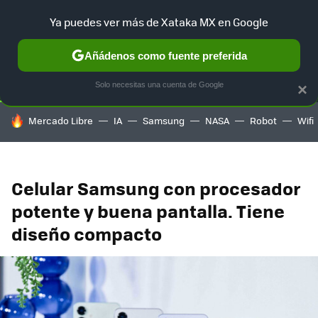
Ya puedes ver más de Xataka MX en Google
SELECCIÓN
GAMING
HOME
AUTO
TERRITORIO SAM
Añádenos como fuente preferida
Solo necesitas una cuenta de Google
×
HOY SE HABLA DE
Mercado Libre
IA
Samsung
NASA
Robot
Wifi
Celular Samsung con procesador
potente y buena pantalla. Tiene
diseño compacto