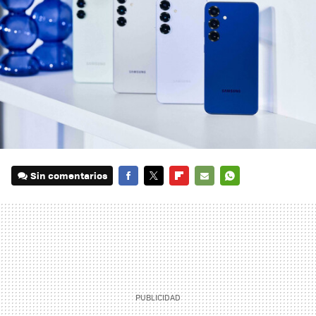
Sin comentarios
FACEBOOK
TWITTER
FLIPBOARD
E-
WHATSAPP
MAIL