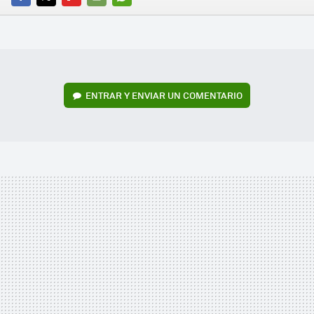
FACEBOOK
TWITTER
FLIPBOARD
E-
WHATSAPP
MAIL
ENTRAR Y ENVIAR UN COMENTARIO