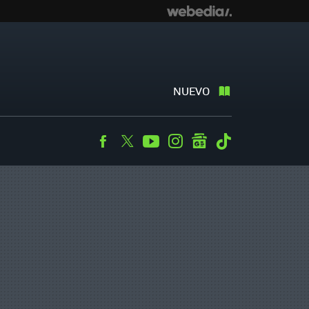
NUEVO
Facebook
Twitter
Youtube
Instagram
googlenews
Tiktok