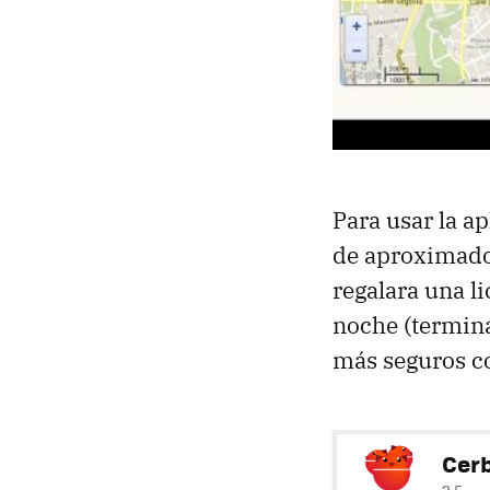
Para usar la a
de aproximado 
regalara una li
noche (termina
más seguros c
Cerb
2.5