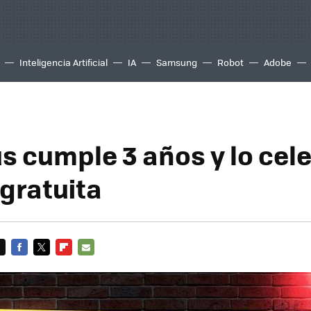
Inteligencia Artificial
IA
Samsung
Robot
Adobe
s cumple 3 años y lo cel
 gratuita
FACEBOOK
TWITTER
FLIPBOARD
E-
MAIL