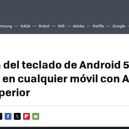
msung
NASA
Robot
Wifi
Adobe
Netflix
Google
 del teclado de Android 5
p en cualquier móvil con 
perior
FACEBOOK
TWITTER
FLIPBOARD
E-