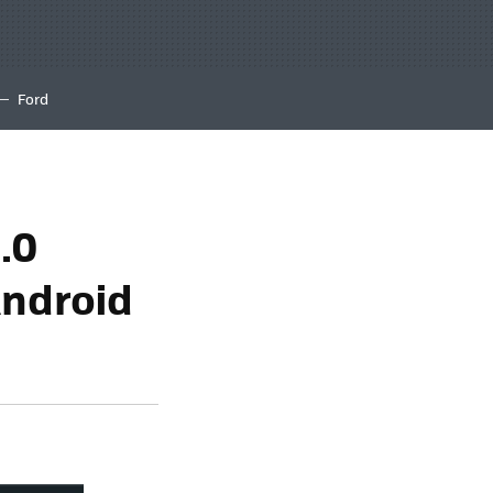
Ford
.0
Android