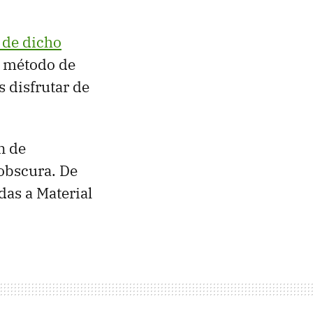
 de dicho
un método de
s disfrutar de
n de
 obscura. De
das a Material