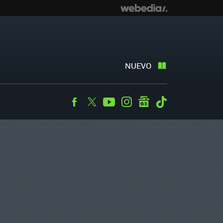
NUEVO
Facebook
Twitter
Youtube
Instagram
googlenews
Tiktok