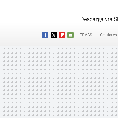
Descarga vía S
TEMAS
Celulares
FACEBOOK
TWITTER
FLIPBOARD
E-
MAIL