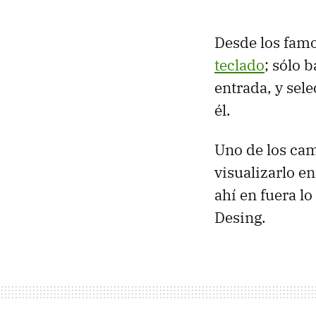
Desde los fam
teclado
; sólo 
entrada, y sel
él.
Uno de los cam
visualizarlo e
ahí en fuera l
Desing.