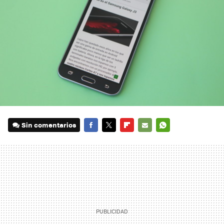
Sin comentarios
FACEBOOK
TWITTER
FLIPBOARD
E-
WHATSAPP
MAIL