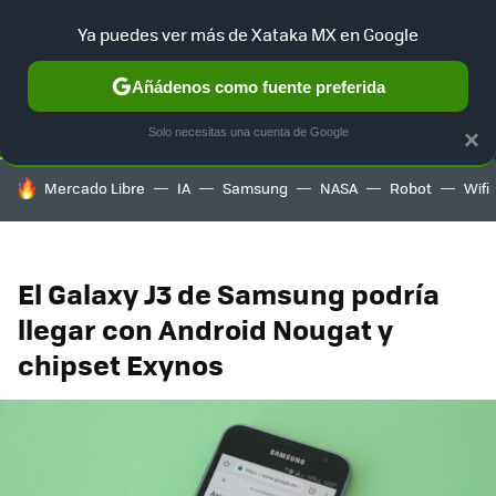
Ya puedes ver más de Xataka MX en Google
SELECCIÓN
GAMING
HOME
AUTO
TERRITORIO SAM
Añádenos como fuente preferida
Solo necesitas una cuenta de Google
×
HOY SE HABLA DE
Mercado Libre
IA
Samsung
NASA
Robot
Wifi
El Galaxy J3 de Samsung podría
llegar con Android Nougat y
chipset Exynos