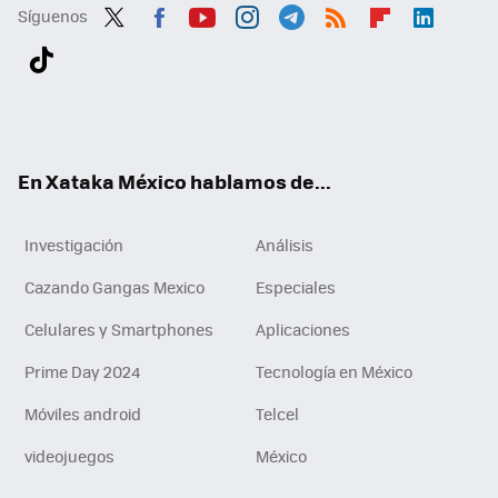
Síguenos
Twit
Fac
You
Inst
Tele
RSS
Flip
Link
ter
ebo
tub
agr
gra
boa
edI
Tikt
ok
e
am
m
rd
n
ok
En Xataka México hablamos de...
Investigación
Análisis
Cazando Gangas Mexico
Especiales
Celulares y Smartphones
Aplicaciones
Prime Day 2024
Tecnología en México
Móviles android
Telcel
videojuegos
México