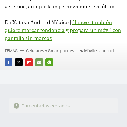
veremos, aunque la esperanza muere al último.
En Xataka Android México |
Huawei también
quiere marcar tendencia y prepara un móvil con
pantalla sin marcos
TEMAS
Celulares y Smartphones
Móviles android
FACEBOOK
TWITTER
FLIPBOARD
E-
WHATSAPP
MAIL
Comentarios cerrados