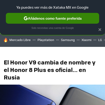
Ya puedes ver más de Xataka MX en Google
SELECCIÓN
GAMING
HOME
AUTO
TERRITORIO SAM
Añádenos como fuente preferida
Solo necesitas una cuenta de Google
×
HOY SE HABLA DE
Mercado Libre
Playstation
Samsung
Xiaomi
LG
El Honor V9 cambia de nombre y
el Honor 8 Plus es oficial... en
Rusia