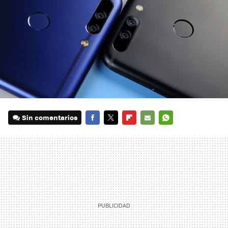
Sin comentarios
FACEBOOK
TWITTER
FLIPBOARD
E-
WHATSAPP
MAIL