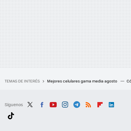
TEMAS DE INTERÉS
Mejores celulares gama media agosto
Có
Síguenos
Twit
Fac
You
Inst
Tele
RSS
Flip
Link
ter
ebo
tub
agr
gra
boa
edI
Tikt