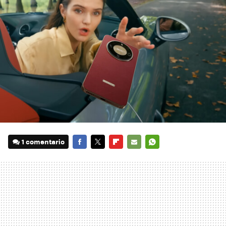
1 comentario
FACEBOOK
TWITTER
FLIPBOARD
E-
WHATSAPP
MAIL