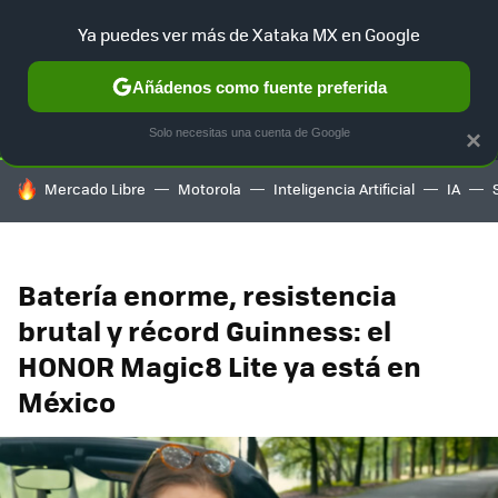
Ya puedes ver más de Xataka MX en Google
SELECCIÓN
GAMING
HOME
AUTO
TERRITORIO SAM
Añádenos como fuente preferida
Solo necesitas una cuenta de Google
×
HOY SE HABLA DE
Mercado Libre
Motorola
Inteligencia Artificial
IA
Batería enorme, resistencia
brutal y récord Guinness: el
HONOR Magic8 Lite ya está en
México