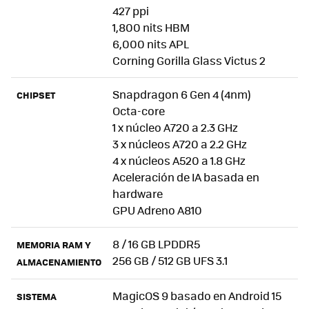
427 ppi
1,800 nits HBM
6,000 nits APL
Corning Gorilla Glass Victus 2
Snapdragon 6 Gen 4 (4nm)
CHIPSET
Octa-core
1 x núcleo A720 a 2.3 GHz
3 x núcleos A720 a 2.2 GHz
4 x núcleos A520 a 1.8 GHz
Aceleración de IA basada en
hardware
GPU Adreno A810
8 / 16 GB LPDDR5
MEMORIA RAM Y
256 GB / 512 GB UFS 3.1
ALMACENAMIENTO
MagicOS 9 basado en Android 15
SISTEMA