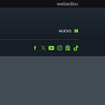
NUEVO
Facebook
Twitter
Youtube
Instagram
googlenews
Tiktok