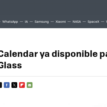
WhatsApp
IA
Samsung
Xiaomi
NASA
SpaceX
Calendar ya disponible p
Glass
FACEBOOK
TWITTER
FLIPBOARD
E-
MAIL