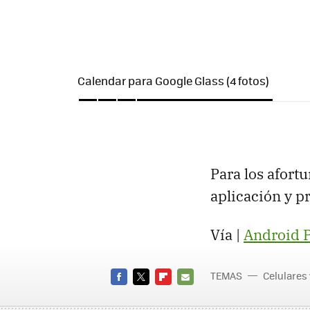
Calendar para Google Glass (4 fotos)
Para los afort
aplicación y p
Vía |
Android P
TEMAS
Celulares
FACEBOOK
TWITTER
FLIPBOARD
E-
MAIL