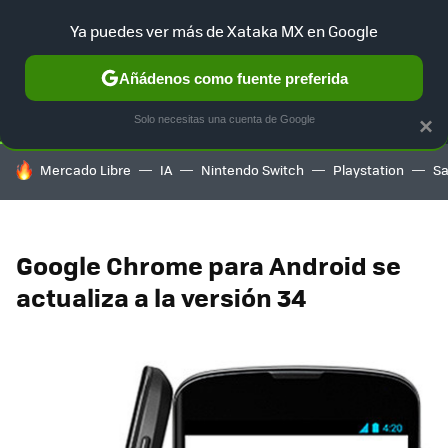
Ya puedes ver más de Xataka MX en Google
SELECCIÓN
GAMING
HOME
AUTO
TERRITORIO SAM
Añádenos como fuente preferida
Solo necesitas una cuenta de Google
×
HOY SE HABLA DE
Mercado Libre
IA
Nintendo Switch
Playstation
S
Google Chrome para Android se
actualiza a la versión 34