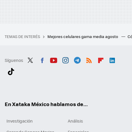
TEMAS DE INTERÉS
Mejores celulares gama media agosto
Có
Síguenos
Twit
Fac
You
Inst
Tele
RSS
Flip
Link
ter
ebo
tub
agr
gra
boa
edI
Tikt
ok
e
am
m
rd
n
ok
En Xataka México hablamos de...
Investigación
Análisis
Cazando Gangas Mexico
Especiales