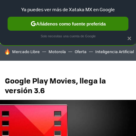
Ya puedes ver más de Xataka MX en Google
SELECCIÓN
GAMING
HOME
AUTO
TERRITORIO SAM
Añádenos como fuente preferida
Solo necesitas una cuenta de Google
×
HOY SE HABLA DE
Mercado Libre
Motorola
Oferta
Inteligencia Artificial
Google Play Movies, llega la
versión 3.6