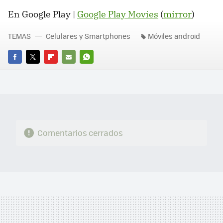
En Google Play |
Google Play Movies
(
mirror
)
TEMAS
Celulares y Smartphones
Móviles android
FACEBOOK
TWITTER
FLIPBOARD
E-
WHATSAPP
MAIL
Comentarios cerrados