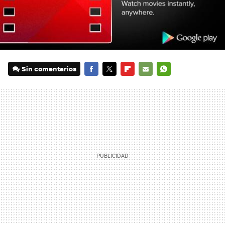
Sin comentarios
FACEBOOK
TWITTER
FLIPBOARD
E-
WHATSAPP
MAIL