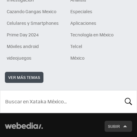
Cazando Gangas Mexico
Especiales
Celulares y Smartphones
Aplicaciones
Prime Day 2024
Tecnología en México
Móviles android
Telcel
videojuegos
México
VER MÁS TEMAS
BUSCA
SUBIR