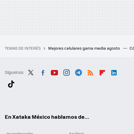
TEMAS DE INTERÉS
Mejores celulares gama media agosto
Có
Síguenos
Twit
Fac
You
Inst
Tele
RSS
Flip
Link
ter
ebo
tub
agr
gra
boa
edI
Tikt
ok
e
am
m
rd
n
ok
En Xataka México hablamos de...
Investigación
Análisis