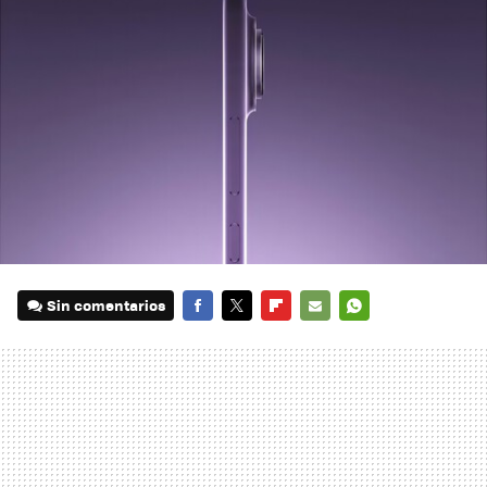
Sin comentarios
FACEBOOK
TWITTER
FLIPBOARD
E-
WHATSAPP
MAIL