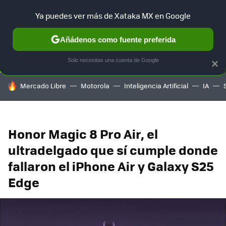
Ya puedes ver más de Xataka MX en Google
SELECCIÓN
GAMING
HOME
AUTO
TERRITORIO SAM
Añádenos como fuente preferida
Solo necesitas una cuenta de Google
×
HOY SE HABLA DE
Mercado Libre
Motorola
Inteligencia Artificial
IA
Honor Magic 8 Pro Air, el
ultradelgado que sí cumple donde
fallaron el iPhone Air y Galaxy S25
Edge