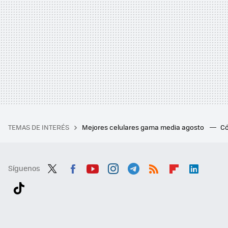
TEMAS DE INTERÉS
Mejores celulares gama media agosto
Có
Síguenos
Twit
Fac
You
Inst
Tele
RSS
Flip
Link
ter
ebo
tub
agr
gra
boa
edI
Tikt
ok
e
am
m
rd
n
ok