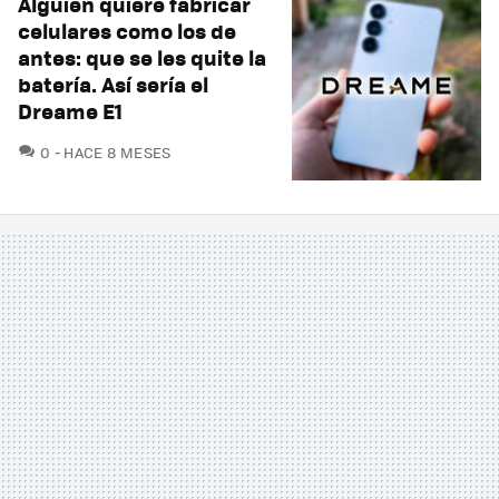
Alguien quiere fabricar
celulares como los de
antes: que se les quite la
batería. Así sería el
Dreame E1
COMENTARIOS
0
HACE 8 MESES