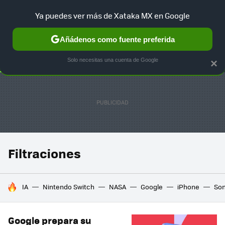
Ya puedes ver más de Xataka MX en Google
SELECCIÓN
GAMING
HOME
AUTO
TERRITORIO SAM
Añádenos como fuente preferida
Solo necesitas una cuenta de Google
×
Filtraciones
HOY SE HABLA DE
IA
Nintendo Switch
NASA
Google
iPhone
So
Google prepara su