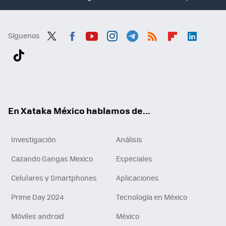
Síguenos
Twit
Fac
You
Inst
Tele
RSS
Flip
Link
ter
ebo
tub
agr
gra
boa
edI
Tikt
ok
e
am
m
rd
n
ok
En Xataka México hablamos de...
Investigación
Análisis
Cazando Gangas Mexico
Especiales
Celulares y Smartphones
Aplicaciones
Prime Day 2024
Tecnología en México
Móviles android
México