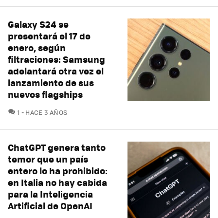
Galaxy S24 se
presentará el 17 de
enero, según
filtraciones: Samsung
adelantará otra vez el
lanzamiento de sus
nuevos flagships
COMENTARIOS
1
HACE 3 AÑOS
ChatGPT genera tanto
temor que un país
entero lo ha prohibido:
en Italia no hay cabida
para la Inteligencia
Artificial de OpenAI