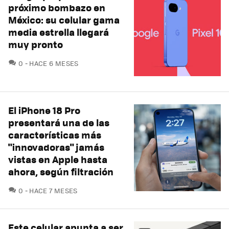
próximo bombazo en
México: su celular gama
media estrella llegará
muy pronto
COMENTARIOS
0
HACE 6 MESES
El iPhone 18 Pro
presentará una de las
características más
"innovadoras" jamás
vistas en Apple hasta
ahora, según filtración
COMENTARIOS
0
HACE 7 MESES
Este celular apunta a ser