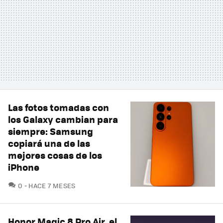
Las fotos tomadas con
los Galaxy cambian para
siempre: Samsung
copiará una de las
mejores cosas de los
iPhone
COMENTARIOS
0
HACE 7 MESES
Honor Magic 8 Pro Air, el