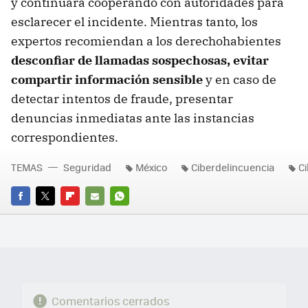
y continuará cooperando con autoridades para
esclarecer el incidente. Mientras tanto, los
expertos recomiendan a los derechohabientes
desconfiar de llamadas sospechosas, evitar
compartir información sensible
y en caso de
detectar intentos de fraude, presentar
denuncias inmediatas ante las instancias
correspondientes.
TEMAS
Seguridad
México
Ciberdelincuencia
C
FACEBOOK
TWITTER
FLIPBOARD
E-
WHATSAPP
MAIL
Comentarios cerrados