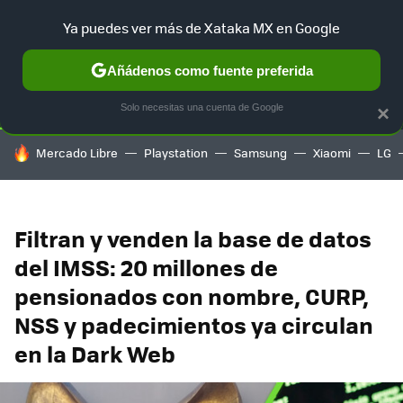
Ya puedes ver más de Xataka MX en Google
SELECCIÓN
GAMING
HOME
AUTO
TERRITORIO SAM
Añádenos como fuente preferida
Solo necesitas una cuenta de Google
×
HOY SE HABLA DE
Mercado Libre
Playstation
Samsung
Xiaomi
LG
Filtran y venden la base de datos
del IMSS: 20 millones de
pensionados con nombre, CURP,
NSS y padecimientos ya circulan
en la Dark Web