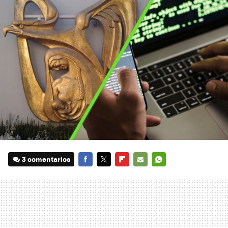
3 comentarios
FACEBOOK
TWITTER
FLIPBOARD
E-
WHATSAPP
MAIL