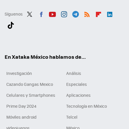
Síguenos
Twit
Fac
You
Inst
Tele
RSS
Flip
Link
ter
ebo
tub
agr
gra
boa
edI
Tikt
ok
e
am
m
rd
n
ok
En Xataka México hablamos de...
Investigación
Análisis
Cazando Gangas Mexico
Especiales
Celulares y Smartphones
Aplicaciones
Prime Day 2024
Tecnología en México
Móviles android
Telcel
videojuegos
México