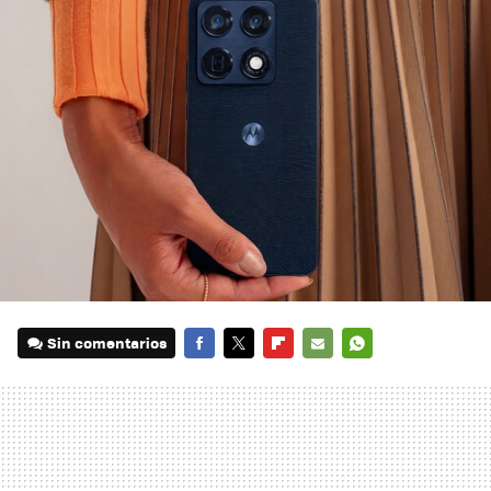
Sin comentarios
FACEBOOK
TWITTER
FLIPBOARD
E-
WHATSAPP
MAIL