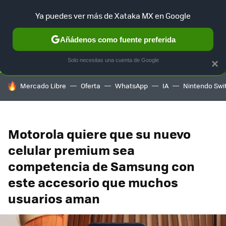
Ya puedes ver más de Xataka MX en Google
SELECCIÓN
GAMING
HOME
AUTO
TERRITORIO SAM
Añádenos como fuente preferida
Solo necesitas una cuenta de Google
×
HOY SE HABLA DE
Mercado Libre
Oferta
WhatsApp
IA
Nintendo Swi
Motorola quiere que su nuevo
celular premium sea
competencia de Samsung con
este accesorio que muchos
usuarios aman