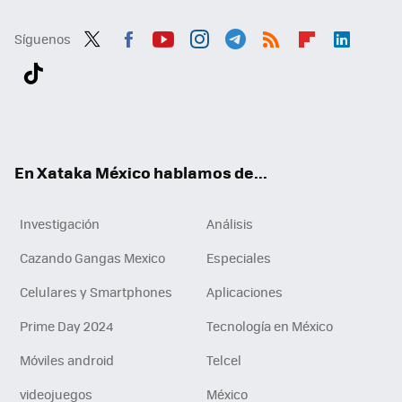
Síguenos
Twit
Fac
You
Inst
Tele
RSS
Flip
Link
ter
ebo
tub
agr
gra
boa
edI
Tikt
ok
e
am
m
rd
n
ok
En Xataka México hablamos de...
Investigación
Análisis
Cazando Gangas Mexico
Especiales
Celulares y Smartphones
Aplicaciones
Prime Day 2024
Tecnología en México
Móviles android
Telcel
videojuegos
México