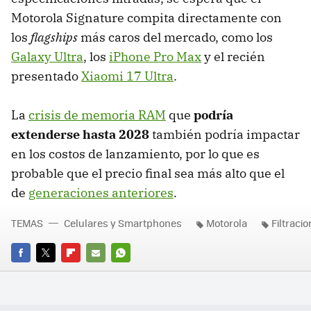
Motorola Signature compita directamente con
los
flagships
más caros del mercado, como los
Galaxy Ultra
, los
iPhone Pro Max
y el recién
presentado
Xiaomi 17 Ultra
.
La
crisis de memoria RAM
que
podría
extenderse hasta 2028
también podría impactar
en los costos de lanzamiento, por lo que es
probable que el precio final sea más alto que el
de
generaciones anteriores
.
TEMAS
Celulares y Smartphones
Motorola
Filtraci
FACEBOOK
TWITTER
FLIPBOARD
E-
WHATSAPP
MAIL